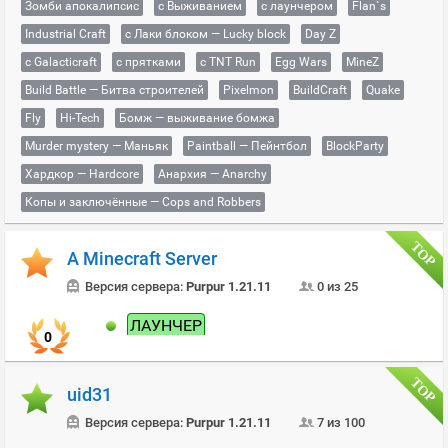
Зомби апокалипсис
с Выживанием
с лаунчером
Flan`s
Industrial Craft
с Лаки блоком — Lucky block
Day Z
с Galacticraft
с прятками
с TNT Run
Egg Wars
MineZ
Build Battle — Битва строителей
Pixelmon
BuildCraft
Quake
Fly
Hi-Tech
Бомж — выживание бомжа
Murder mystery — Маньяк
Paintball — Пейнтбол
BlockParty
Хардкор — Hardcore
Анархия — Anarchy
Копы и заключённые — Cops and Robbers
A Minecraft Server
Версия сервера:
Purpur 1.21.11
0 из 25
ЛАУНЧЕР
0
uid31
Версия сервера:
Purpur 1.21.11
7 из 100