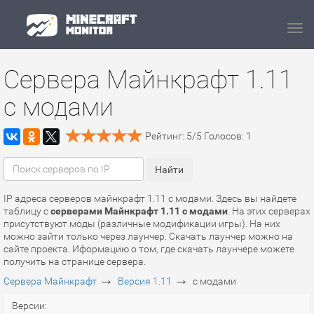
Navi
Сервера Майнкрафт 1.11
с модами
Рейтинг:
5
/
5
Голосов:
1
IP адреса серверов майнкрафт 1.11 с модами. Здесь вы найдете
таблицу с
серверами Майнкрафт 1.11 с модами
. На этих серверах
присутствуют моды (различные модификации игры). На них
можно зайти только через лаунчер. Скачать лаунчер можно на
сайте проекта. Иформацию о том, где скачать лаунчере можете
получить на странице сервера.
→
→
Сервера Майнкрафт
Версия 1.11
с модами
Версии: