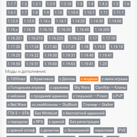
1.1.7
1.2
1.2.1
1.2.9
1.2.10
1.3
1.4
1.4.2
1.5
1.6
1.6.1
1.7
1.8
1.9
1.10
1.10.0
1.10.1
1.11
1.11.1
1.12.0
1.13.0
1.14.x
1.14.1
1.14.20
1.14.30
1.14.60
1.16.x
1.16.1
1.16.10
1.16.20
1.16.40
1.16.200
1.16.201
1.16.210
1.16.220
1.16.221
1.17
1.17.10
1.17.30
1.17.34
1.17.40
1.17.41
1.18
1.19.0
1.19.10
1.19.20
1.19.22
1.19.30
1.19.31
1.19.40
1.19.41
1.19.50
1.19.51
1.19.60
1.19.63
1.19.81
1.20
Моды и дополнения:
с 1000лвл
c Креативом
с Дюпом
с модами
с мини играми
с Голодными играми
с оружием
Sky Wars
ClanWar — Кланы
с кейсами
с продажей админок
с тюрьмой — Prison
с PvP
с Bed Wars
со скайблоком — SkyBlock
Сталкер — Stalker
ГТА 5 — GTA
Без WhiteList
с бесплатной админкой
с паркуром
с RPG
с ареной
Без регистрации
с ареной сплиф
с донатом
с Экономикой
пиратские
PVE