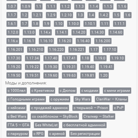
1.0.7
1.0.9
1.1
1.1.1
1.1.2
1.1.3
1.1.4
1.1.5
1.1.6
1.1.7
1.2
1.2.1
1.2.9
1.2.10
1.3
1.4
1.4.2
1.5
1.6
1.6.1
1.7
1.8
1.9
1.10
1.10.0
1.10.1
1.11
1.11.1
1.12.0
1.13.0
1.14.x
1.14.1
1.14.20
1.14.30
1.14.60
1.16.x
1.16.1
1.16.10
1.16.20
1.16.40
1.16.200
1.16.201
1.16.210
1.16.220
1.16.221
1.17
1.17.10
1.17.30
1.17.34
1.17.40
1.17.41
1.18
1.19.0
1.19.10
1.19.20
1.19.22
1.19.30
1.19.31
1.19.40
1.19.41
1.19.50
1.19.51
1.19.60
1.19.63
1.19.81
1.20
Моды и дополнения:
с 1000лвл
c Креативом
с Дюпом
с модами
с мини играми
с Голодными играми
с оружием
Sky Wars
ClanWar — Кланы
с кейсами
с продажей админок
с тюрьмой — Prison
с PvP
с Bed Wars
со скайблоком — SkyBlock
Сталкер — Stalker
ГТА 5 — GTA
Без WhiteList
с бесплатной админкой
с паркуром
с RPG
с ареной
Без регистрации