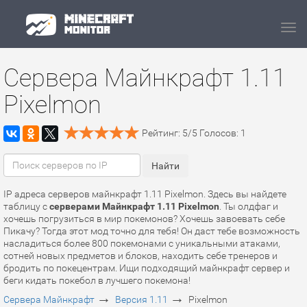
Navi
Сервера Майнкрафт 1.11
Pixelmon
Рейтинг:
5
/
5
Голосов:
1
IP адреса серверов майнкрафт 1.11 Pixelmon. Здесь вы найдете
таблицу с
серверами Майнкрафт 1.11 Pixelmon
. Ты олдфаг и
хочешь погрузиться в мир покемонов? Хочешь завоевать себе
Пикачу? Тогда этот мод точно для тебя! Он даст тебе возможность
насладиться более 800 покемонами с уникальными атаками,
сотней новых предметов и блоков, находить себе тренеров и
бродить по покецентрам. Ищи подходящий майнкрафт сервер и
беги кидать покебол в лучшего покемона!
→
→
Сервера Майнкрафт
Версия 1.11
Pixelmon