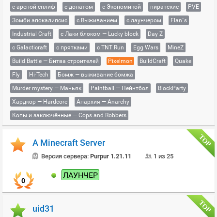
с ареной сплиф
с донатом
с Экономикой
пиратские
PVE
Зомби апокалипсис
с Выживанием
с лаунчером
Flan`s
Industrial Craft
с Лаки блоком — Lucky block
Day Z
с Galacticraft
с прятками
с TNT Run
Egg Wars
MineZ
Build Battle — Битва строителей
Pixelmon
BuildCraft
Quake
Fly
Hi-Tech
Бомж — выживание бомжа
Murder mystery — Маньяк
Paintball — Пейнтбол
BlockParty
Хардкор — Hardcore
Анархия — Anarchy
Копы и заключённые — Cops and Robbers
A Minecraft Server
Версия сервера:
Purpur 1.21.11
1 из 25
ЛАУНЧЕР
0
uid31