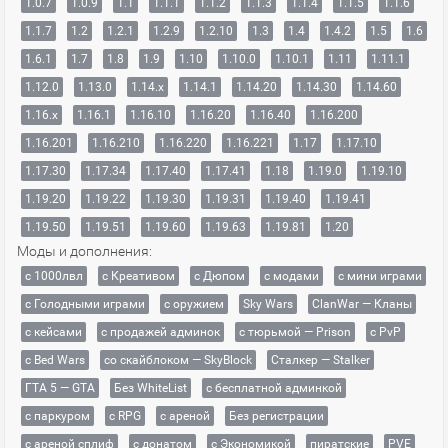
1.0.7
1.0.9
1.1
1.1.1
1.1.2
1.1.3
1.1.4
1.1.5
1.1.6
1.1.7
1.2
1.2.1
1.2.9
1.2.10
1.3
1.4
1.4.2
1.5
1.6
1.6.1
1.7
1.8
1.9
1.10
1.10.0
1.10.1
1.11
1.11.1
1.12.0
1.13.0
1.14.x
1.14.1
1.14.20
1.14.30
1.14.60
1.16.x
1.16.1
1.16.10
1.16.20
1.16.40
1.16.200
1.16.201
1.16.210
1.16.220
1.16.221
1.17
1.17.10
1.17.30
1.17.34
1.17.40
1.17.41
1.18
1.19.0
1.19.10
1.19.20
1.19.22
1.19.30
1.19.31
1.19.40
1.19.41
1.19.50
1.19.51
1.19.60
1.19.63
1.19.81
1.20
Моды и дополнения:
с 1000лвл
c Креативом
с Дюпом
с модами
с мини играми
с Голодными играми
с оружием
Sky Wars
ClanWar — Кланы
с кейсами
с продажей админок
с тюрьмой — Prison
с PvP
с Bed Wars
со скайблоком — SkyBlock
Сталкер — Stalker
ГТА 5 — GTA
Без WhiteList
с бесплатной админкой
с паркуром
с RPG
с ареной
Без регистрации
с ареной сплиф
с донатом
с Экономикой
пиратские
PVE