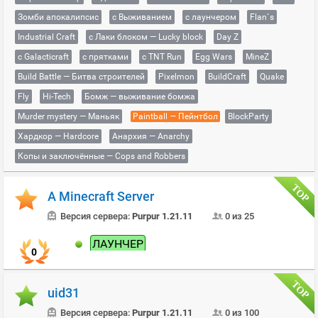
Зомби апокалипсис
с Выживанием
с лаунчером
Flan`s
Industrial Craft
с Лаки блоком — Lucky block
Day Z
с Galacticraft
с прятками
с TNT Run
Egg Wars
MineZ
Build Battle — Битва строителей
Pixelmon
BuildCraft
Quake
Fly
Hi-Tech
Бомж — выживание бомжа
Murder mystery — Маньяк
Paintball — Пейнтбол
BlockParty
Хардкор — Hardcore
Анархия — Anarchy
Копы и заключённые — Cops and Robbers
A Minecraft Server
Версия сервера:
Purpur 1.21.11
0 из 25
ЛАУНЧЕР
0
uid31
Версия сервера:
Purpur 1.21.11
0 из 100