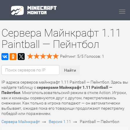
Navi
Сервера Майнкрафт 1.11
Paintball — Пейнтбол
Рейтинг:
5
/
5
Голосов:
1
IP адреса серверов майнкрафт 1.11 Paintball — Пейнтбол. Здесь вы
найдете таблицу с
серверами Майнкрафт 1.11 Paintball —
Пейнтбол
. Многопользовательский режим в стиле Action. Игроки,
как и команды соревнуются друг с другом, перестреливаясь
снежками. Как только в игрока попадают — он автоматически
выбывает, ожидая пока его товарищи продолжают перестрелку
победой или поражением.
→
→
Сервера Майнкрафт
Версия 1.11
Paintball — Пейнтбол