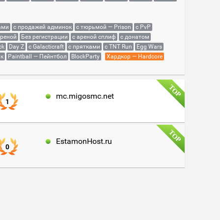
ами
с продажей админок
с тюрьмой — Prison
с PvP
ареной
Без регистрации
с ареной сплиф
с донатом
ck
Day Z
с Galacticraft
с прятками
с TNT Run
Egg Wars
як
Paintball — Пейнтбол
BlockParty
Хардкор — Hardcore
mc.migosmc.net
1
EstamonHost.ru
0