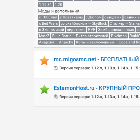
1.19.81
1.20
Моды и дополнения:
с 1000лвл
c Креативом
с Дюпом
с модами
с мини 
с Bed Wars
со скайблоком — SkyBlock
Сталкер — Stalke
с Экономикой
пиратские
PVE
Зомби апокалипсис
с
MineZ
Build Battle — Битва строителей
Pixelmon
BuildC
Анархия — Anarchy
Копы и заключённые — Cops and Ro
mc.migosmc.net - БЕСПЛАТНЫ
Версия сервера:
1.12.x, 1.13.x, 1.14.x, 1.15.
EstamonHost.ru - КРУПНЫЙ ПР
Версия сервера:
1.12.x, 1.13.x, 1.14.x, 1.15.