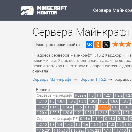
Сервера Майнкр
Сервера Майнкрафт 
Быстрая версия сайта
IP адреса серверов майнкрафт 1.15.2 Хардкор — Ha
режим игры. У вас всего одна жизнь, вам не дозво
режим хардкор на котором вы соревнуетесь с други
сначала.
→
→
Сервера Майнкрафт
Версия 1.15.2
Хардкор
Версии:
Сервера Майнкрафт
Новые
1.0
1.1
1.2.1
1.2.2
1.2.
1.7.10
1.8
1.8.1
1.8.2
1.8.3
1.8.4
1.8.5
1.8.6
1.8.7
1.14.2
1.14.3
1.14.4
1.15
1.15.1
1.15.2
1.16
1.16.1
1.20.4
1.20.5
1.20.6
1.21
1.21.1
1.21.2
1.21.3
1.21.
Сервера Майнкрафт PE
0.14.x
0.14.2
0.14.3
0.15.x
0
1.2.10
1.3
1.4
1.4.2
1.5
1.6
1.6.1
1.7
1.8
1.9
1.10
1.16.201
1.16.210
1.16.220
1.16.221
1.17
1.17.10
1.