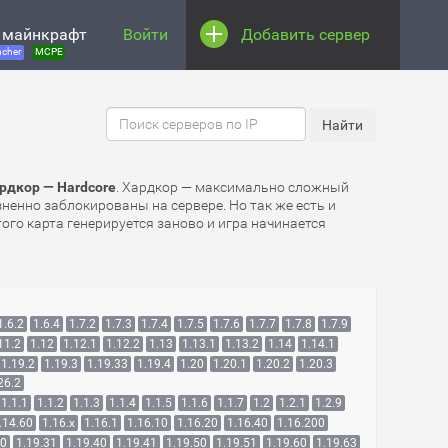
 майнкрафт
Войти
Добавить сервер
cher
MCPE
рдкор — Hardcore
. Хардкор — максимально сложный
зненно заблокированы на сервере. Но так же есть и
ого карта генерируется заново и игра начинается
1.6.2
1.6.4
1.7.2
1.7.3
1.7.4
1.7.5
1.7.6
1.7.7
1.7.8
1.7.9
11.2
1.12
1.12.1
1.12.2
1.13
1.13.1
1.13.2
1.14
1.14.1
1.19.2
1.19.3
1.19.33
1.19.4
1.20
1.20.1
1.20.2
1.20.3
26.2
1.1.1
1.1.2
1.1.3
1.1.4
1.1.5
1.1.6
1.1.7
1.2
1.2.1
1.2.9
.14.60
1.16.x
1.16.1
1.16.10
1.16.20
1.16.40
1.16.200
30
1.19.31
1.19.40
1.19.41
1.19.50
1.19.51
1.19.60
1.19.63