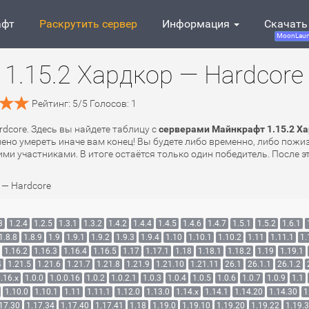
афт
Раскрутить сервер
Информация
Скачать
MoonLaun
1.15.2 Хардкор — Hardcore
Рейтинг:
5
/
5
Голосов:
1
rdcore. Здесь вы найдете таблицу с
серверами Майнкрафт 1.15.2 Ха
лено умереть иначе вам конец! Вы будете либо временно, либо пожи
ми участниками. В итоге остаётся только один победитель. После эт
 — Hardcore
3
1.2.4
1.2.5
1.3.1
1.3.2
1.4.2
1.4.4
1.4.5
1.4.6
1.4.7
1.5.1
1.5.2
1.6.1
1.8.8
1.8.9
1.9
1.9.1
1.9.2
1.9.3
1.9.4
1.10
1.10.1
1.10.2
1.11
1.11.1
1.
1.16.2
1.16.3
1.16.4
1.16.5
1.17
1.17.1
1.18
1.18.1
1.18.2
1.19
1.19.1
4
1.21.5
1.21.6
1.21.7
1.21.8
1.21.9
1.21.10
1.21.11
26.1
26.1.1
26.1.2
.16.x
1.0.0
1.0.0.16
1.0.2
1.0.2.1
1.0.3
1.0.4
1.0.5
1.0.6
1.0.7
1.0.9
1.1
1.10.0
1.10.1
1.11
1.11.1
1.12.0
1.13.0
1.14.x
1.14.1
1.14.20
1.14.30
1
17.30
1.17.34
1.17.40
1.17.41
1.18
1.19.0
1.19.10
1.19.20
1.19.22
1.19.