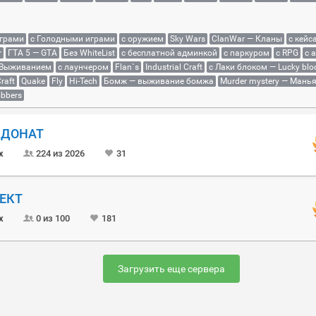
играми
с Голодными играми
с оружием
Sky Wars
ClanWar — Кланы
с кейс
r
ГТА 5 — GTA
Без WhiteList
с бесплатной админкой
с паркуром
с RPG
с 
 Выживанием
с лаунчером
Flan`s
Industrial Craft
с Лаки блоком — Lucky blo
raft
Quake
Fly
Hi-Tech
Бомж — выживание бомжа
Murder mystery — Мань
bbers
Й ДОНАТ
x
224 из 2026
31
ОЕКТ
x
0 из 100
181
Загрузить еще сервера