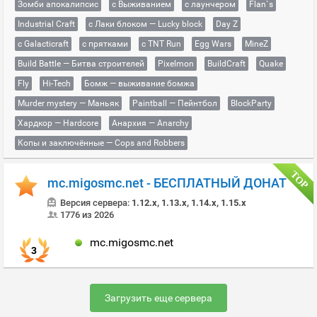
Зомби апокалипсис
с Выживанием
с лаунчером
Flan`s
Industrial Craft
с Лаки блоком — Lucky block
Day Z
с Galacticraft
с прятками
с TNT Run
Egg Wars
MineZ
Build Battle — Битва строителей
Pixelmon
BuildCraft
Quake
Fly
Hi-Tech
Бомж — выживание бомжа
Murder mystery — Маньяк
Paintball — Пейнтбол
BlockParty
Хардкор — Hardcore
Анархия — Anarchy
Копы и заключённые — Cops and Robbers
mc.migosmc.net - БЕСПЛАТНЫЙ ДОНАТ
Версия сервера:
1.12.x, 1.13.x, 1.14.x, 1.15.x
1776 из 2026
mc.migosmc.net
3
Загрузить еще сервера