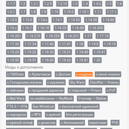
1.1.7
1.2
1.2.1
1.2.9
1.2.10
1.3
1.4
1.4.2
1.5
1.6
1.6.1
1.7
1.8
1.9
1.10
1.10.0
1.10.1
1.11
1.11.1
1.12.0
1.13.0
1.14.x
1.14.1
1.14.20
1.14.30
1.14.60
1.16.x
1.16.1
1.16.10
1.16.20
1.16.40
1.16.200
1.16.201
1.16.210
1.16.220
1.16.221
1.17
1.17.10
1.17.30
1.17.34
1.17.40
1.17.41
1.18
1.19.0
1.19.10
1.19.20
1.19.22
1.19.30
1.19.31
1.19.40
1.19.41
1.19.50
1.19.51
1.19.60
1.19.63
1.19.81
1.20
Моды и дополнения:
с 1000лвл
c Креативом
с Дюпом
с модами
с мини играми
с Голодными играми
с оружием
Sky Wars
ClanWar — Кланы
с кейсами
с продажей админок
с тюрьмой — Prison
с PvP
с Bed Wars
со скайблоком — SkyBlock
Сталкер — Stalker
ГТА 5 — GTA
Без WhiteList
с бесплатной админкой
с паркуром
с RPG
с ареной
Без регистрации
с ареной сплиф
с донатом
с Экономикой
пиратские
PVE