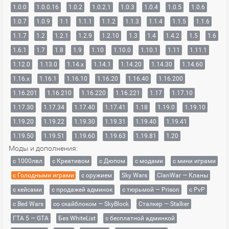
1.0.0
1.0.0.16
1.0.2
1.0.2.1
1.0.3
1.0.4
1.0.5
1.0.6
1.0.7
1.0.9
1.1
1.1.1
1.1.2
1.1.3
1.1.4
1.1.5
1.1.6
1.1.7
1.2
1.2.1
1.2.9
1.2.10
1.3
1.4
1.4.2
1.5
1.6
1.6.1
1.7
1.8
1.9
1.10
1.10.0
1.10.1
1.11
1.11.1
1.12.0
1.13.0
1.14.x
1.14.1
1.14.20
1.14.30
1.14.60
1.16.x
1.16.1
1.16.10
1.16.20
1.16.40
1.16.200
1.16.201
1.16.210
1.16.220
1.16.221
1.17
1.17.10
1.17.30
1.17.34
1.17.40
1.17.41
1.18
1.19.0
1.19.10
1.19.20
1.19.22
1.19.30
1.19.31
1.19.40
1.19.41
1.19.50
1.19.51
1.19.60
1.19.63
1.19.81
1.20
Моды и дополнения:
с 1000лвл
c Креативом
с Дюпом
с модами
с мини играми
с Голодными играми
с оружием
Sky Wars
ClanWar — Кланы
с кейсами
с продажей админок
с тюрьмой — Prison
с PvP
с Bed Wars
со скайблоком — SkyBlock
Сталкер — Stalker
ГТА 5 — GTA
Без WhiteList
с бесплатной админкой