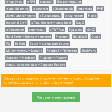
с паркуром
с RPG
с ареной
Без регистрации
с ареной сплиф
с донатом
с Экономикой
пиратские
PVE
Зомби апокалипсис
с Выживанием
с лаунчером
Flan`s
Industrial Craft
с Лаки блоком — Lucky block
Day Z
с Galacticraft
с прятками
с TNT Run
Egg Wars
MineZ
Build Battle — Битва строителей
Pixelmon
BuildCraft
Quake
Fly
Hi-Tech
Бомж — выживание бомжа
Murder mystery — Маньяк
Paintball — Пейнтбол
BlockParty
Хардкор — Hardcore
Анархия — Anarchy
Копы и заключённые — Cops and Robbers
Серверов по заданным параметрам не найдено. Создайте
такой сервер и он появится на этом месте!
Загрузить еще сервера