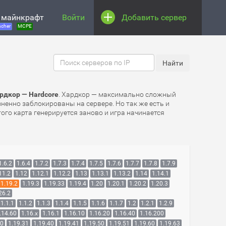
 майнкрафт
Войти
Добавить сервер
cher
MCPE
рдкор — Hardcore
. Хардкор — максимально сложный
зненно заблокированы на сервере. Но так же есть и
ого карта генерируется заново и игра начинается
1.6.2
1.6.4
1.7.2
1.7.3
1.7.4
1.7.5
1.7.6
1.7.7
1.7.8
1.7.9
11.2
1.12
1.12.1
1.12.2
1.13
1.13.1
1.13.2
1.14
1.14.1
1.19.2
1.19.3
1.19.33
1.19.4
1.20
1.20.1
1.20.2
1.20.3
26.2
1.1.1
1.1.2
1.1.3
1.1.4
1.1.5
1.1.6
1.1.7
1.2
1.2.1
1.2.9
.14.60
1.16.x
1.16.1
1.16.10
1.16.20
1.16.40
1.16.200
30
1.19.31
1.19.40
1.19.41
1.19.50
1.19.51
1.19.60
1.19.63