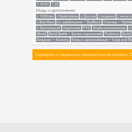
1.19.81
1.20
Моды и дополнения:
с 1000лвл
c Креативом
с Дюпом
с модами
с мини 
с Bed Wars
со скайблоком — SkyBlock
Сталкер — Stalke
с Экономикой
пиратские
PVE
Зомби апокалипсис
с
MineZ
Build Battle — Битва строителей
Pixelmon
BuildC
Анархия — Anarchy
Копы и заключённые — Cops and Ro
Серверов по заданным параметрам не найдено. Со