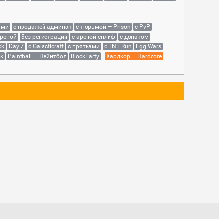
ами
с продажей админок
с тюрьмой — Prison
с PvP
ареной
Без регистрации
с ареной сплиф
с донатом
ck
Day Z
с Galacticraft
с прятками
с TNT Run
Egg Wars
як
Paintball — Пейнтбол
BlockParty
Хардкор — Hardcore