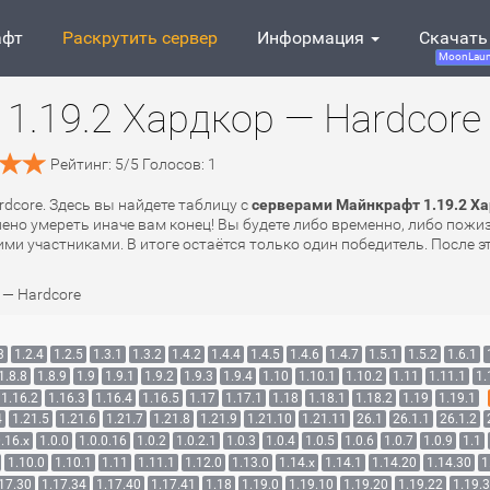
афт
Раскрутить сервер
Информация
Скачать
MoonLaun
1.19.2 Хардкор — Hardcore
Рейтинг:
5
/
5
Голосов:
1
rdcore. Здесь вы найдете таблицу с
серверами Майнкрафт 1.19.2 Ха
лено умереть иначе вам конец! Вы будете либо временно, либо пожи
ми участниками. В итоге остаётся только один победитель. После эт
 — Hardcore
3
1.2.4
1.2.5
1.3.1
1.3.2
1.4.2
1.4.4
1.4.5
1.4.6
1.4.7
1.5.1
1.5.2
1.6.1
1.8.8
1.8.9
1.9
1.9.1
1.9.2
1.9.3
1.9.4
1.10
1.10.1
1.10.2
1.11
1.11.1
1.
1.16.2
1.16.3
1.16.4
1.16.5
1.17
1.17.1
1.18
1.18.1
1.18.2
1.19
1.19.1
4
1.21.5
1.21.6
1.21.7
1.21.8
1.21.9
1.21.10
1.21.11
26.1
26.1.1
26.1.2
.16.x
1.0.0
1.0.0.16
1.0.2
1.0.2.1
1.0.3
1.0.4
1.0.5
1.0.6
1.0.7
1.0.9
1.1
1.10.0
1.10.1
1.11
1.11.1
1.12.0
1.13.0
1.14.x
1.14.1
1.14.20
1.14.30
1
17.30
1.17.34
1.17.40
1.17.41
1.18
1.19.0
1.19.10
1.19.20
1.19.22
1.19.