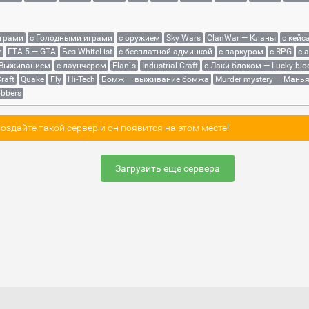
играми
с Голодными играми
с оружием
Sky Wars
ClanWar — Кланы
с кейс
r
ГТА 5 — GTA
Без WhiteList
с бесплатной админкой
с паркуром
с RPG
с 
 Выживанием
с лаунчером
Flan`s
Industrial Craft
с Лаки блоком — Lucky blo
raft
Quake
Fly
Hi-Tech
Бомж — выживание бомжа
Murder mystery — Мань
bbers
здайте такой сервер и он появится на этом месте!
Загрузить еще сервера