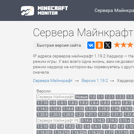
Сервера Майнкр
Сервера Майнкрафт 
Быстрая версия сайта
IP адреса серверов майнкрафт 1.19.2 Хардкор — Ha
режим игры. У вас всего одна жизнь, вам не дозво
режим хардкор на котором вы соревнуетесь с други
сначала.
→
→
Сервера Майнкрафт
Версия 1.19.2
Хардкор
Версии:
Сервера Майнкрафт
Новые
1.0
1.1
1.2.1
1.2.2
1.2.
1.7.10
1.8
1.8.1
1.8.2
1.8.3
1.8.4
1.8.5
1.8.6
1.8.7
1.14.2
1.14.3
1.14.4
1.15
1.15.1
1.15.2
1.16
1.16.1
1.20.4
1.20.5
1.20.6
1.21
1.21.1
1.21.2
1.21.3
1.21.
Сервера Майнкрафт PE
0.14.x
0.14.2
0.14.3
0.15.x
0
1.2.10
1.3
1.4
1.4.2
1.5
1.6
1.6.1
1.7
1.8
1.9
1.10
1.16.201
1.16.210
1.16.220
1.16.221
1.17
1.17.10
1.