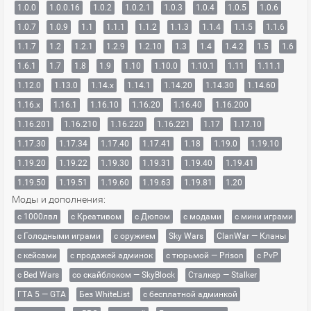
1.0.0
1.0.0.16
1.0.2
1.0.2.1
1.0.3
1.0.4
1.0.5
1.0.6
1.0.7
1.0.9
1.1
1.1.1
1.1.2
1.1.3
1.1.4
1.1.5
1.1.6
1.1.7
1.2
1.2.1
1.2.9
1.2.10
1.3
1.4
1.4.2
1.5
1.6
1.6.1
1.7
1.8
1.9
1.10
1.10.0
1.10.1
1.11
1.11.1
1.12.0
1.13.0
1.14.x
1.14.1
1.14.20
1.14.30
1.14.60
1.16.x
1.16.1
1.16.10
1.16.20
1.16.40
1.16.200
1.16.201
1.16.210
1.16.220
1.16.221
1.17
1.17.10
1.17.30
1.17.34
1.17.40
1.17.41
1.18
1.19.0
1.19.10
1.19.20
1.19.22
1.19.30
1.19.31
1.19.40
1.19.41
1.19.50
1.19.51
1.19.60
1.19.63
1.19.81
1.20
Моды и дополнения:
с 1000лвл
c Креативом
с Дюпом
с модами
с мини играми
с Голодными играми
с оружием
Sky Wars
ClanWar — Кланы
с кейсами
с продажей админок
с тюрьмой — Prison
с PvP
с Bed Wars
со скайблоком — SkyBlock
Сталкер — Stalker
ГТА 5 — GTA
Без WhiteList
с бесплатной админкой