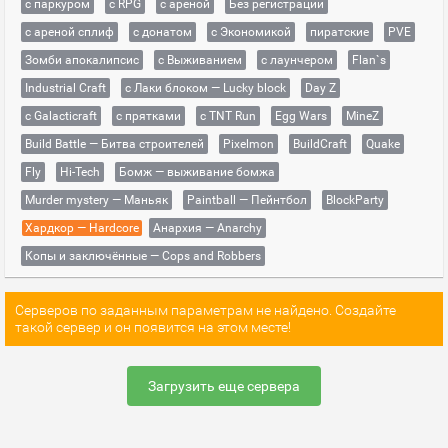
с паркуром
с RPG
с ареной
Без регистрации
с ареной сплиф
с донатом
с Экономикой
пиратские
PVE
Зомби апокалипсис
с Выживанием
с лаунчером
Flan`s
Industrial Craft
с Лаки блоком — Lucky block
Day Z
с Galacticraft
с прятками
с TNT Run
Egg Wars
MineZ
Build Battle — Битва строителей
Pixelmon
BuildCraft
Quake
Fly
Hi-Tech
Бомж — выживание бомжа
Murder mystery — Маньяк
Paintball — Пейнтбол
BlockParty
Хардкор — Hardcore
Анархия — Anarchy
Копы и заключённые — Cops and Robbers
Серверов по заданным параметрам не найдено. Создайте
такой сервер и он появится на этом месте!
Загрузить еще сервера