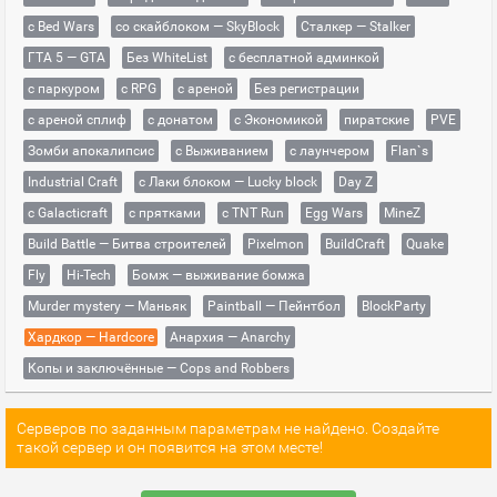
с Bed Wars
со скайблоком — SkyBlock
Сталкер — Stalker
ГТА 5 — GTA
Без WhiteList
с бесплатной админкой
с паркуром
с RPG
с ареной
Без регистрации
с ареной сплиф
с донатом
с Экономикой
пиратские
PVE
Зомби апокалипсис
с Выживанием
с лаунчером
Flan`s
Industrial Craft
с Лаки блоком — Lucky block
Day Z
с Galacticraft
с прятками
с TNT Run
Egg Wars
MineZ
Build Battle — Битва строителей
Pixelmon
BuildCraft
Quake
Fly
Hi-Tech
Бомж — выживание бомжа
Murder mystery — Маньяк
Paintball — Пейнтбол
BlockParty
Хардкор — Hardcore
Анархия — Anarchy
Копы и заключённые — Cops and Robbers
Серверов по заданным параметрам не найдено. Создайте
такой сервер и он появится на этом месте!