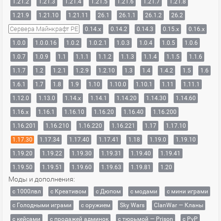
1.21.2
1.21.3
1.21.4
1.21.5
1.21.6
1.21.7
1.21.8
1.21.9
1.21.10
1.21.11
26.1
26.1.1
26.1.2
26.2
Сервера Майнкрафт PE
0.14.x
0.14.2
0.14.3
0.15.x
0.16.x
1.0.0
1.0.0.16
1.0.2
1.0.2.1
1.0.3
1.0.4
1.0.5
1.0.6
1.0.7
1.0.9
1.1
1.1.1
1.1.2
1.1.3
1.1.4
1.1.5
1.1.6
1.1.7
1.2
1.2.1
1.2.9
1.2.10
1.3
1.4
1.4.2
1.5
1.6
1.6.1
1.7
1.8
1.9
1.10
1.10.0
1.10.1
1.11
1.11.1
1.12.0
1.13.0
1.14.x
1.14.1
1.14.20
1.14.30
1.14.60
1.16.x
1.16.1
1.16.10
1.16.20
1.16.40
1.16.200
1.16.201
1.16.210
1.16.220
1.16.221
1.17
1.17.10
1.17.30
1.17.34
1.17.40
1.17.41
1.18
1.19.0
1.19.10
1.19.20
1.19.22
1.19.30
1.19.31
1.19.40
1.19.41
1.19.50
1.19.51
1.19.60
1.19.63
1.19.81
1.20
Моды и дополнения:
с 1000лвл
c Креативом
с Дюпом
с модами
с мини играми
с Голодными играми
с оружием
Sky Wars
ClanWar — Кланы
с кейсами
с продажей админок
с тюрьмой — Prison
с PvP