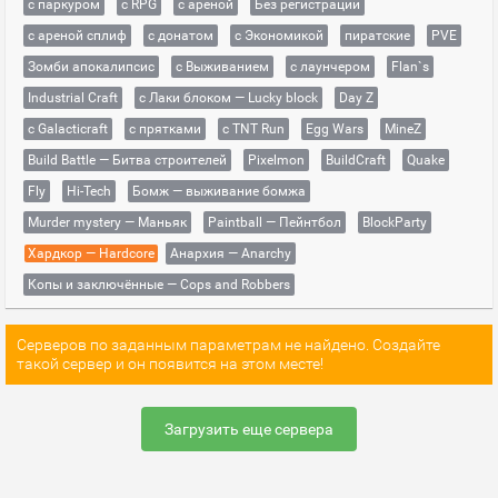
с паркуром
с RPG
с ареной
Без регистрации
с ареной сплиф
с донатом
с Экономикой
пиратские
PVE
Зомби апокалипсис
с Выживанием
с лаунчером
Flan`s
Industrial Craft
с Лаки блоком — Lucky block
Day Z
с Galacticraft
с прятками
с TNT Run
Egg Wars
MineZ
Build Battle — Битва строителей
Pixelmon
BuildCraft
Quake
Fly
Hi-Tech
Бомж — выживание бомжа
Murder mystery — Маньяк
Paintball — Пейнтбол
BlockParty
Хардкор — Hardcore
Анархия — Anarchy
Копы и заключённые — Cops and Robbers
Серверов по заданным параметрам не найдено. Создайте
такой сервер и он появится на этом месте!
Загрузить еще сервера