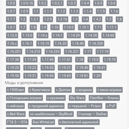
1.0.0
1.0.0.16
1.0.2
1.0.2.1
1.0.3
1.0.4
1.0.5
1.0.6
1.0.7
1.0.9
1.1
1.1.1
1.1.2
1.1.3
1.1.4
1.1.5
1.1.6
1.1.7
1.2
1.2.1
1.2.9
1.2.10
1.3
1.4
1.4.2
1.5
1.6
1.6.1
1.7
1.8
1.9
1.10
1.10.0
1.10.1
1.11
1.11.1
1.12.0
1.13.0
1.14.x
1.14.1
1.14.20
1.14.30
1.14.60
1.16.x
1.16.1
1.16.10
1.16.20
1.16.40
1.16.200
1.16.201
1.16.210
1.16.220
1.16.221
1.17
1.17.10
1.17.30
1.17.34
1.17.40
1.17.41
1.18
1.19.0
1.19.10
1.19.20
1.19.22
1.19.30
1.19.31
1.19.40
1.19.41
1.19.50
1.19.51
1.19.60
1.19.63
1.19.81
1.20
Моды и дополнения:
с 1000лвл
c Креативом
с Дюпом
с модами
с мини играми
с Голодными играми
с оружием
Sky Wars
ClanWar — Кланы
с кейсами
с продажей админок
с тюрьмой — Prison
с PvP
с Bed Wars
со скайблоком — SkyBlock
Сталкер — Stalker
ГТА 5 — GTA
Без WhiteList
с бесплатной админкой