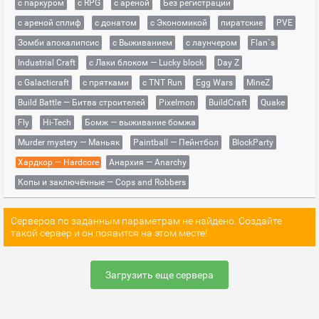
с паркуром
с RPG
с ареной
Без регистрации
с ареной сплиф
с донатом
с Экономикой
пиратские
PVE
Зомби апокалипсис
с Выживанием
с лаунчером
Flan`s
Industrial Craft
с Лаки блоком — Lucky block
Day Z
с Galacticraft
с прятками
с TNT Run
Egg Wars
MineZ
Build Battle — Битва строителей
Pixelmon
BuildCraft
Quake
Fly
Hi-Tech
Бомж — выживание бомжа
Murder mystery — Маньяк
Paintball — Пейнтбол
BlockParty
Хардкор — Hardcore
Анархия — Anarchy
Копы и заключённые — Cops and Robbers
Серверов по заданным параметрам не найдено. Создайте
такой сервер и он появится на этом месте!
Загрузить еще сервера