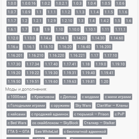
1.0.0
1.0.0.16
1.0.2
1.0.2.1
1.0.3
1.0.4
1.0.5
1.0.6
1.0.7
1.0.9
1.1
1.1.1
1.1.2
1.1.3
1.1.4
1.1.5
1.1.6
1.1.7
1.2
1.2.1
1.2.9
1.2.10
1.3
1.4
1.4.2
1.5
1.6
1.6.1
1.7
1.8
1.9
1.10
1.10.0
1.10.1
1.11
1.11.1
1.12.0
1.13.0
1.14.x
1.14.1
1.14.20
1.14.30
1.14.60
1.16.x
1.16.1
1.16.10
1.16.20
1.16.40
1.16.200
1.16.201
1.16.210
1.16.220
1.16.221
1.17
1.17.10
1.17.30
1.17.34
1.17.40
1.17.41
1.18
1.19.0
1.19.10
1.19.20
1.19.22
1.19.30
1.19.31
1.19.40
1.19.41
1.19.50
1.19.51
1.19.60
1.19.63
1.19.81
1.20
Моды и дополнения:
с 1000лвл
c Креативом
с Дюпом
с модами
с мини играми
с Голодными играми
с оружием
Sky Wars
ClanWar — Кланы
с кейсами
с продажей админок
с тюрьмой — Prison
с PvP
с Bed Wars
со скайблоком — SkyBlock
Сталкер — Stalker
ГТА 5 — GTA
Без WhiteList
с бесплатной админкой