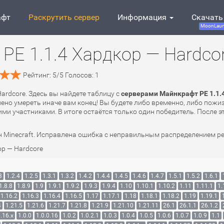
афт
Раскрутить сервер
Информация
Скачать
MoonLaun
PE 1.1.4 Хардкор — Hardco
Рейтинг:
5
/
5
Голосов:
1
Hardcore. Здесь вы найдете таблицу с
серверами Майнкрафт PE 1.1.
лено умереть иначе вам конец! Вы будете либо временно, либо пожи
ми участниками. В итоге остаётся только один победитель. После эт
Minecraft. Исправлена ошибка с неправильным распределением рес
р — Hardcore
3
1.2.4
1.2.5
1.3.1
1.3.2
1.4.2
1.4.4
1.4.5
1.4.6
1.4.7
1.5.1
1.5.2
1.6.1
1.8.8
1.8.9
1.9
1.9.1
1.9.2
1.9.3
1.9.4
1.10
1.10.1
1.10.2
1.11
1.11.1
1.
1.16.2
1.16.3
1.16.4
1.16.5
1.17
1.17.1
1.18
1.18.1
1.18.2
1.19
1.19.1
4
1.21.5
1.21.6
1.21.7
1.21.8
1.21.9
1.21.10
1.21.11
26.1
26.1.1
26.1.2
.16.x
1.0.0
1.0.0.16
1.0.2
1.0.2.1
1.0.3
1.0.4
1.0.5
1.0.6
1.0.7
1.0.9
1.1