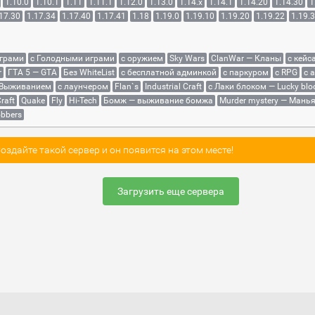
1.10.0
1.10.1
1.11
1.11.1
1.12.0
1.13.0
1.14.x
1.14.1
1.14.20
1.14.30
1
17.30
1.17.34
1.17.40
1.17.41
1.18
1.19.0
1.19.10
1.19.20
1.19.22
1.19.
играми
с Голодными играми
с оружием
Sky Wars
ClanWar — Кланы
с кейс
r
ГТА 5 — GTA
Без WhiteList
с бесплатной админкой
с паркуром
с RPG
с 
 Выживанием
с лаунчером
Flan`s
Industrial Craft
с Лаки блоком — Lucky blo
raft
Quake
Fly
Hi-Tech
Бомж — выживание бомжа
Murder mystery — Мань
bbers
здайте такой сервер и он появится на этом месте!
Загрузить еще сервера