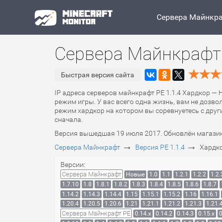
Сервера Майнкр
Сервера Майнкрафт 
Быстрая версия сайта
IP адреса серверов майнкрафт PE 1.1.4 Хардкор — 
режим игры. У вас всего одна жизнь, вам не дозво
режим хардкор на котором вы соревнуетесь с други
сначала.
Версия вышедшая 19 июля 2017. Обновлён магазин 
→
→
Сервера Майнкрафт
Версия PE 1.1.4
Хардко
Версии:
Сервера Майнкрафт
Новые
1.0
1.1
1.2.1
1.2.2
1.2.
1.7.10
1.8
1.8.1
1.8.2
1.8.3
1.8.4
1.8.5
1.8.6
1.8.7
1.14.2
1.14.3
1.14.4
1.15
1.15.1
1.15.2
1.16
1.16.1
1.20.4
1.20.5
1.20.6
1.21
1.21.1
1.21.2
1.21.3
1.21.
Сервера Майнкрафт PE
0.14.x
0.14.2
0.14.3
0.15.x
0