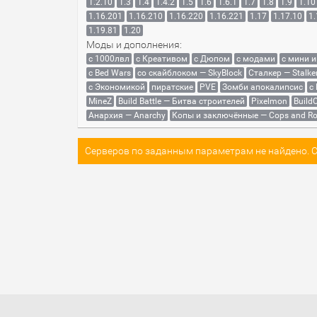
1.2.10
1.3
1.4
1.4.2
1.5
1.6
1.6.1
1.7
1.8
1.9
1.10
1.16.201
1.16.210
1.16.220
1.16.221
1.17
1.17.10
1.
1.19.81
1.20
Моды и дополнения:
с 1000лвл
c Креативом
с Дюпом
с модами
с мини 
с Bed Wars
со скайблоком — SkyBlock
Сталкер — Stalke
с Экономикой
пиратские
PVE
Зомби апокалипсис
с
MineZ
Build Battle — Битва строителей
Pixelmon
BuildC
Анархия — Anarchy
Копы и заключённые — Cops and Ro
Серверов по заданным параметрам не найдено. Со