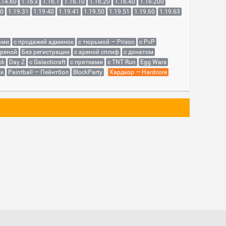
.14.60
1.16.x
1.16.1
1.16.10
1.16.20
1.16.40
1.16.200
30
1.19.31
1.19.40
1.19.41
1.19.50
1.19.51
1.19.60
1.19.63
ами
с продажей админок
с тюрьмой — Prison
с PvP
ареной
Без регистрации
с ареной сплиф
с донатом
ck
Day Z
с Galacticraft
с прятками
с TNT Run
Egg Wars
як
Paintball — Пейнтбол
BlockParty
Хардкор — Hardcore