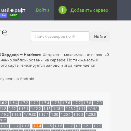
 майнкрафт
Войти
Добавить сервер
cher
MCPE
re
4 Хардкор — Hardcore
. Хардкор — максимально сложный
зненно заблокированы на сервере. Но так же есть и
ого карта генерируется заново и игра начинается
урсов на Android.
1.6.2
1.6.4
1.7.2
1.7.3
1.7.4
1.7.5
1.7.6
1.7.7
1.7.8
1.7.9
11.2
1.12
1.12.1
1.12.2
1.13
1.13.1
1.13.2
1.14
1.14.1
1.19.2
1.19.3
1.19.33
1.19.4
1.20
1.20.1
1.20.2
1.20.3
26.2
1.1.1
1.1.2
1.1.3
1.1.4
1.1.5
1.1.6
1.1.7
1.2
1.2.1
1.2.9