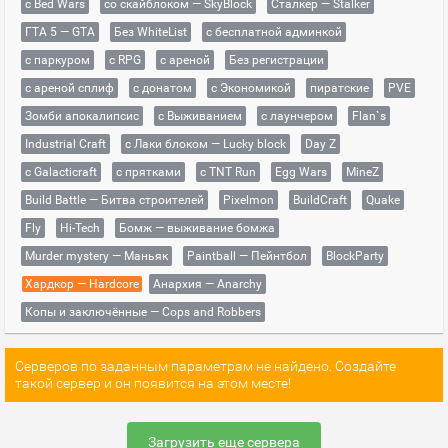
с Bed Wars
со скайблоком — SkyBlock
Сталкер — Stalker
ГТА 5 — GTA
Без WhiteList
с бесплатной админкой
с паркуром
с RPG
с ареной
Без регистрации
с ареной сплиф
с донатом
с Экономикой
пиратские
PVE
Зомби апокалипсис
с Выживанием
с лаунчером
Flan`s
Industrial Craft
с Лаки блоком — Lucky block
Day Z
с Galacticraft
с прятками
с TNT Run
Egg Wars
MineZ
Build Battle — Битва строителей
Pixelmon
BuildCraft
Quake
Fly
Hi-Tech
Бомж — выживание бомжа
Murder mystery — Маньяк
Paintball — Пейнтбол
BlockParty
Хардкор — Hardcore
Анархия — Anarchy
Копы и заключённые — Cops and Robbers
Серверов по заданным параметрам не найдено. Создайте
такой сервер и он появится на этом месте!
Загрузить еще сервера