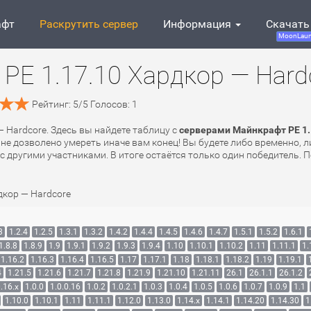
афт
Раскрутить сервер
Информация
Скачать
MoonLaun
PE 1.17.10 Хардкор — Hard
Рейтинг:
5
/
5
Голосов:
1
— Hardcore. Здесь вы найдете таблицу с
серверами Майнкрафт PE 1.
 не дозволено умереть иначе вам конец! Вы будете либо временно, 
с другими участниками. В итоге остаётся только один победитель. П
дкор — Hardcore
3
1.2.4
1.2.5
1.3.1
1.3.2
1.4.2
1.4.4
1.4.5
1.4.6
1.4.7
1.5.1
1.5.2
1.6.1
1.8.8
1.8.9
1.9
1.9.1
1.9.2
1.9.3
1.9.4
1.10
1.10.1
1.10.2
1.11
1.11.1
1.
1.16.2
1.16.3
1.16.4
1.16.5
1.17
1.17.1
1.18
1.18.1
1.18.2
1.19
1.19.1
4
1.21.5
1.21.6
1.21.7
1.21.8
1.21.9
1.21.10
1.21.11
26.1
26.1.1
26.1.2
.16.x
1.0.0
1.0.0.16
1.0.2
1.0.2.1
1.0.3
1.0.4
1.0.5
1.0.6
1.0.7
1.0.9
1.1
1.10.0
1.10.1
1.11
1.11.1
1.12.0
1.13.0
1.14.x
1.14.1
1.14.20
1.14.30
1