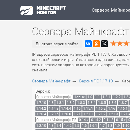
Сервера Майнкр
Сервера Майнкрафт 
Быстрая версия сайта
IP адреса серверов майнкрафт PE 1.17.10 Хардкор 
сложный режим игры. У вас всего одна жизнь, вам
есть и режим хардкор на котором вы соревнуетесь 
сначала.
→
→
Сервера Майнкрафт
Версия PE 1.17.10
Хар
Версии:
Сервера Майнкрафт
Новые
1.0
1.1
1.2.1
1.2.2
1.2.
1.7.10
1.8
1.8.1
1.8.2
1.8.3
1.8.4
1.8.5
1.8.6
1.8.7
1.14.2
1.14.3
1.14.4
1.15
1.15.1
1.15.2
1.16
1.16.1
1.20.4
1.20.5
1.20.6
1.21
1.21.1
1.21.2
1.21.3
1.21.
Сервера Майнкрафт PE
0.14.x
0.14.2
0.14.3
0.15.x
0
1.2.10
1.3
1.4
1.4.2
1.5
1.6
1.6.1
1.7
1.8
1.9
1.10