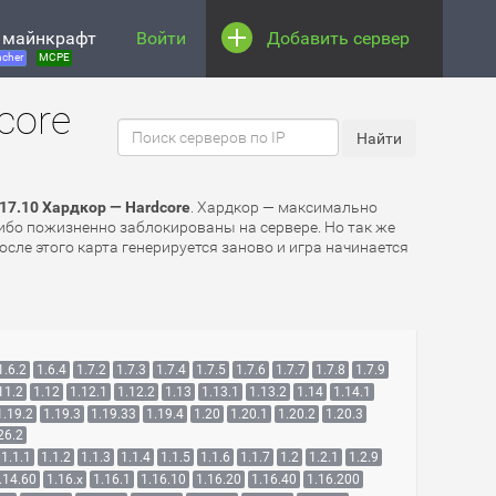
 майнкрафт
Войти
Добавить сервер
cher
MCPE
core
17.10 Хардкор — Hardcore
. Хардкор — максимально
либо пожизненно заблокированы на сервере. Но так же
осле этого карта генерируется заново и игра начинается
1.6.2
1.6.4
1.7.2
1.7.3
1.7.4
1.7.5
1.7.6
1.7.7
1.7.8
1.7.9
11.2
1.12
1.12.1
1.12.2
1.13
1.13.1
1.13.2
1.14
1.14.1
1.19.2
1.19.3
1.19.33
1.19.4
1.20
1.20.1
1.20.2
1.20.3
26.2
1.1.1
1.1.2
1.1.3
1.1.4
1.1.5
1.1.6
1.1.7
1.2
1.2.1
1.2.9
.14.60
1.16.x
1.16.1
1.16.10
1.16.20
1.16.40
1.16.200