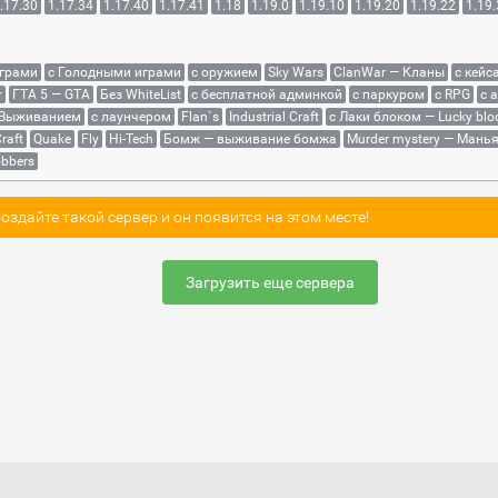
.17.30
1.17.34
1.17.40
1.17.41
1.18
1.19.0
1.19.10
1.19.20
1.19.22
1.19
играми
с Голодными играми
с оружием
Sky Wars
ClanWar — Кланы
с кейс
r
ГТА 5 — GTA
Без WhiteList
с бесплатной админкой
с паркуром
с RPG
с 
 Выживанием
с лаунчером
Flan`s
Industrial Craft
с Лаки блоком — Lucky blo
raft
Quake
Fly
Hi-Tech
Бомж — выживание бомжа
Murder mystery — Мань
bbers
здайте такой сервер и он появится на этом месте!
Загрузить еще сервера