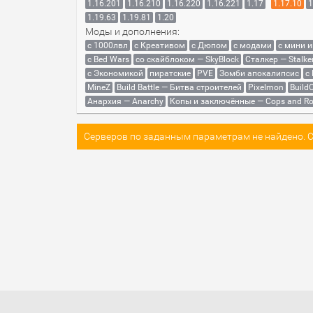
1.16.201
1.16.210
1.16.220
1.16.221
1.17
1.17.10
1
1.19.63
1.19.81
1.20
Моды и дополнения:
с 1000лвл
c Креативом
с Дюпом
с модами
с мини 
с Bed Wars
со скайблоком — SkyBlock
Сталкер — Stalke
с Экономикой
пиратские
PVE
Зомби апокалипсис
с
MineZ
Build Battle — Битва строителей
Pixelmon
BuildC
Анархия — Anarchy
Копы и заключённые — Cops and Ro
Серверов по заданным параметрам не найдено. Со