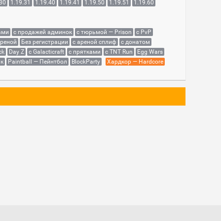
.30
1.19.31
1.19.40
1.19.41
1.19.50
1.19.51
1.19.60
ами
с продажей админок
с тюрьмой — Prison
с PvP
ареной
Без регистрации
с ареной сплиф
с донатом
ck
Day Z
с Galacticraft
с прятками
с TNT Run
Egg Wars
як
Paintball — Пейнтбол
BlockParty
Хардкор — Hardcore