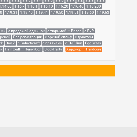
1.1.1
1.1.2
1.1.3
1.1.4
1.1.5
1.1.6
1.1.7
1.2
1.2.1
1.2.9
1.14.60
1.16.x
1.16.1
1.16.10
1.16.20
1.16.40
1.16.200
30
1.19.31
1.19.40
1.19.41
1.19.50
1.19.51
1.19.60
1.19.63
ами
с продажей админок
с тюрьмой — Prison
с PvP
ареной
Без регистрации
с ареной сплиф
с донатом
ck
Day Z
с Galacticraft
с прятками
с TNT Run
Egg Wars
як
Paintball — Пейнтбол
BlockParty
Хардкор — Hardcore