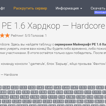
афт
Раскрутить сервер
Информация
Скачать
MoonLaun
PE 1.6 Хардкор — Hardcore
Рейтинг:
5
/
5
Голосов:
1
rdcore. Здесь вы найдете таблицу с
серверами Майнкрафт PE 1.6 Ха
лено умереть иначе вам конец! Вы будете либо временно, либо пожи
ми участниками. В итоге остаётся только один победитель. После эт
 команду консоли `\gamerule`, блок `Барьер`, яйцо призыва `Фантом
 — Hardcore
3
1.2.4
1.2.5
1.3.1
1.3.2
1.4.2
1.4.4
1.4.5
1.4.6
1.4.7
1.5.1
1.5.2
1.6.1
1.8.8
1.8.9
1.9
1.9.1
1.9.2
1.9.3
1.9.4
1.10
1.10.1
1.10.2
1.11
1.11.1
1.
1.16.2
1.16.3
1.16.4
1.16.5
1.17
1.17.1
1.18
1.18.1
1.18.2
1.19
1.19.1
4
1.21.5
1.21.6
1.21.7
1.21.8
1.21.9
1.21.10
1.21.11
26.1
26.1.1
26.1.2