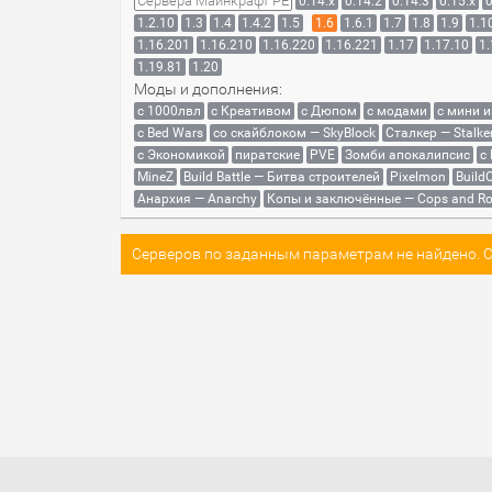
Сервера Майнкрафт PE
0.14.x
0.14.2
0.14.3
0.15.x
0
1.2.10
1.3
1.4
1.4.2
1.5
1.6
1.6.1
1.7
1.8
1.9
1.1
1.16.201
1.16.210
1.16.220
1.16.221
1.17
1.17.10
1.
1.19.81
1.20
Моды и дополнения:
с 1000лвл
c Креативом
с Дюпом
с модами
с мини 
с Bed Wars
со скайблоком — SkyBlock
Сталкер — Stalke
с Экономикой
пиратские
PVE
Зомби апокалипсис
с
MineZ
Build Battle — Битва строителей
Pixelmon
BuildC
Анархия — Anarchy
Копы и заключённые — Cops and Ro
Серверов по заданным параметрам не найдено. Со