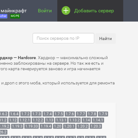
 майнкрафт
Войти
Добавить сервер
cher
MCPE
рдкор — Hardcore
. Хардкор — максимально сложный
зненно заблокированы на сервере. Но так же есть и
ого карта генерируется заново и игра начинается
` и дроп с этого моба, который используется для ремонта
1.6.2
1.6.4
1.7.2
1.7.3
1.7.4
1.7.5
1.7.6
1.7.7
1.7.8
1.7.9
11.2
1.12
1.12.1
1.12.2
1.13
1.13.1
1.13.2
1.14
1.14.1
1.19.2
1.19.3
1.19.33
1.19.4
1.20
1.20.1
1.20.2
1.20.3
26.2