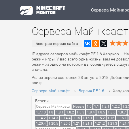
Сервера Майнкр
Сервера Майнкрафт 
Быстрая версия сайта
IP адреса серверов майнкрафт PE 1.6 Хардкор — Ha
режим игры. У вас всего одна жизнь, вам не дозво
режим хардкор на котором вы соревнуетесь с други
сначала.
Релиз версии состоялся 28 августа 2018. Добавили
элитр.
→
→
Сервера Майнкрафт
Версия PE 1.6
Хардкор
Версии:
Сервера Майнкрафт
Новые
1.0
1.1
1.2.1
1.2.2
1.2.
1.7.10
1.8
1.8.1
1.8.2
1.8.3
1.8.4
1.8.5
1.8.6
1.8.7
1.14.2
1.14.3
1.14.4
1.15
1.15.1
1.15.2
1.16
1.16.1
1.20.4
1.20.5
1.20.6
1.21
1.21.1
1.21.2
1.21.3
1.21.