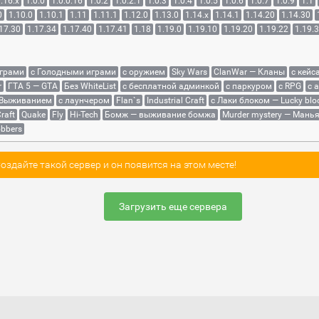
.16.x
1.0.0
1.0.0.16
1.0.2
1.0.2.1
1.0.3
1.0.4
1.0.5
1.0.6
1.0.7
1.0.9
1.1
0
1.10.0
1.10.1
1.11
1.11.1
1.12.0
1.13.0
1.14.x
1.14.1
1.14.20
1.14.30
17.30
1.17.34
1.17.40
1.17.41
1.18
1.19.0
1.19.10
1.19.20
1.19.22
1.19.
играми
с Голодными играми
с оружием
Sky Wars
ClanWar — Кланы
с кейс
r
ГТА 5 — GTA
Без WhiteList
с бесплатной админкой
с паркуром
с RPG
с 
 Выживанием
с лаунчером
Flan`s
Industrial Craft
с Лаки блоком — Lucky blo
raft
Quake
Fly
Hi-Tech
Бомж — выживание бомжа
Murder mystery — Мань
bbers
здайте такой сервер и он появится на этом месте!
Загрузить еще сервера