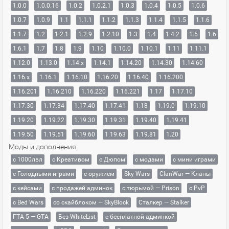
1.0.0
1.0.0.16
1.0.2
1.0.2.1
1.0.3
1.0.4
1.0.5
1.0.6
1.0.7
1.0.9
1.1
1.1.1
1.1.2
1.1.3
1.1.4
1.1.5
1.1.6
1.1.7
1.2
1.2.1
1.2.9
1.2.10
1.3
1.4
1.4.2
1.5
1.6
1.6.1
1.7
1.8
1.9
1.10
1.10.0
1.10.1
1.11
1.11.1
1.12.0
1.13.0
1.14.x
1.14.1
1.14.20
1.14.30
1.14.60
1.16.x
1.16.1
1.16.10
1.16.20
1.16.40
1.16.200
1.16.201
1.16.210
1.16.220
1.16.221
1.17
1.17.10
1.17.30
1.17.34
1.17.40
1.17.41
1.18
1.19.0
1.19.10
1.19.20
1.19.22
1.19.30
1.19.31
1.19.40
1.19.41
1.19.50
1.19.51
1.19.60
1.19.63
1.19.81
1.20
Моды и дополнения:
с 1000лвл
c Креативом
с Дюпом
с модами
с мини играми
с Голодными играми
с оружием
Sky Wars
ClanWar — Кланы
с кейсами
с продажей админок
с тюрьмой — Prison
с PvP
с Bed Wars
со скайблоком — SkyBlock
Сталкер — Stalker
ГТА 5 — GTA
Без WhiteList
с бесплатной админкой