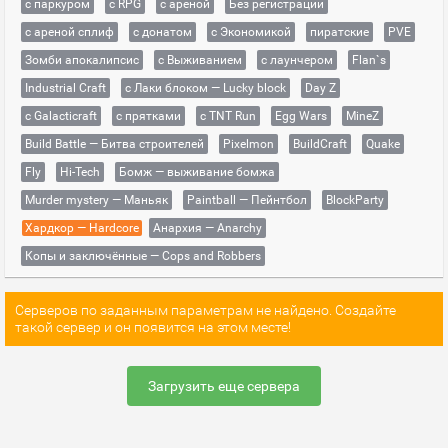
с паркуром
с RPG
с ареной
Без регистрации
с ареной сплиф
с донатом
с Экономикой
пиратские
PVE
Зомби апокалипсис
с Выживанием
с лаунчером
Flan`s
Industrial Craft
с Лаки блоком — Lucky block
Day Z
с Galacticraft
с прятками
с TNT Run
Egg Wars
MineZ
Build Battle — Битва строителей
Pixelmon
BuildCraft
Quake
Fly
Hi-Tech
Бомж — выживание бомжа
Murder mystery — Маньяк
Paintball — Пейнтбол
BlockParty
Хардкор — Hardcore
Анархия — Anarchy
Копы и заключённые — Cops and Robbers
Серверов по заданным параметрам не найдено. Создайте
такой сервер и он появится на этом месте!
Загрузить еще сервера