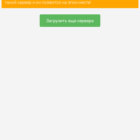
такой сервер и он появится на этом месте!
Загрузить еще сервера
Раскрутить сервер
FAQ по настройке сервера
Добавить сервер
Контакты
Карта сайта