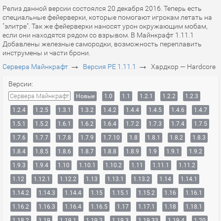
Релиз данной версии состоялся 20 декабря 2016. Теперь есть
специальные фейерверки, которые помогают игрокам летать на
"элитре". Так же фейерверки наносят урон окружающим мобам,
если они находятся рядом со взрывом. В Майнкрафт 1.11.1
Добавлены железные самородки, возможность переплавить
инструмены и части брони.
→
→
Сервера Майнкрафт
Версия PE 1.11.1
Хардкор — Hardcore
Версии:
Сервера Майнкрафт
Новые
1.0
1.1
1.2.1
1.2.2
1.2.3
1.2.4
1.2.5
1.3.1
1.3.2
1.4.2
1.4.4
1.4.5
1.4.6
1.4.7
1.5.1
1.5.2
1.6.1
1.6.2
1.6.4
1.7.2
1.7.3
1.7.4
1.7.5
1.7.6
1.7.7
1.7.8
1.7.9
1.7.10
1.8
1.8.1
1.8.2
1.8.3
1.8.4
1.8.5
1.8.6
1.8.7
1.8.8
1.8.9
1.9
1.9.1
1.9.2
1.9.3
1.9.4
1.10
1.10.1
1.10.2
1.11
1.11.1
1.11.2
1.12
1.12.1
1.12.2
1.13
1.13.1
1.13.2
1.14
1.14.1
1.14.2
1.14.3
1.14.4
1.15
1.15.1
1.15.2
1.16
1.16.1
1.16.2
1.16.3
1.16.4
1.16.5
1.17
1.17.1
1.18
1.18.1
1.18.2
1.19
1.19.1
1.19.2
1.19.3
1.19.33
1.19.4
1.20