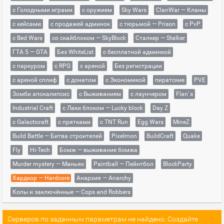
с Голодными играми
с оружием
Sky Wars
ClanWar — Кланы
с кейсами
с продажей админок
с тюрьмой — Prison
с PvP
с Bed Wars
со скайблоком — SkyBlock
Сталкер — Stalker
ГТА 5 — GTA
Без WhiteList
с бесплатной админкой
с паркуром
с RPG
с ареной
Без регистрации
с ареной сплиф
с донатом
с Экономикой
пиратские
PVE
Зомби апокалипсис
с Выживанием
с лаунчером
Flan`s
Industrial Craft
с Лаки блоком — Lucky block
Day Z
с Galacticraft
с прятками
с TNT Run
Egg Wars
MineZ
Build Battle — Битва строителей
Pixelmon
BuildCraft
Quake
Fly
Hi-Tech
Бомж — выживание бомжа
Murder mystery — Маньяк
Paintball — Пейнтбол
BlockParty
Хардкор — Hardcore
Анархия — Anarchy
Копы и заключённые — Cops and Robbers
Серверов по заданным параметрам не найдено. Создайте