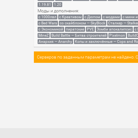
1.19.81
1.20
Моды и дополнения:
с 1000лвл
c Креативом
с Дюпом
с модами
с мини 
с Bed Wars
со скайблоком — SkyBlock
Сталкер — Stalke
с Экономикой
пиратские
PVE
Зомби апокалипсис
с
MineZ
Build Battle — Битва строителей
Pixelmon
BuildC
Анархия — Anarchy
Копы и заключённые — Cops and Ro
Серверов по заданным параметрам не найдено. Со