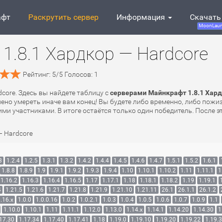
афт
Раскрутить сервер
Информация
Скачать
MoonLaun
1.8.1 Хардкор — Hardcore
Рейтинг:
5
/
5
Голосов:
1
dcore. Здесь вы найдете таблицу с
серверами Майнкрафт 1.8.1 Хард
лено умереть иначе вам конец! Вы будете либо временно, либо пожи
ми участниками. В итоге остаётся только один победитель. После эт
— Hardcore
3
1.2.4
1.2.5
1.3.1
1.3.2
1.4.2
1.4.4
1.4.5
1.4.6
1.4.7
1.5.1
1.5.2
1.6.1
1.8.8
1.8.9
1.9
1.9.1
1.9.2
1.9.3
1.9.4
1.10
1.10.1
1.10.2
1.11
1.11.1
1
1.16.2
1.16.3
1.16.4
1.16.5
1.17
1.17.1
1.18
1.18.1
1.18.2
1.19
1.19.1
4
1.21.5
1.21.6
1.21.7
1.21.8
1.21.9
1.21.10
1.21.11
26.1
26.1.1
26.1.2
.16.x
1.0.0
1.0.0.16
1.0.2
1.0.2.1
1.0.3
1.0.4
1.0.5
1.0.6
1.0.7
1.0.9
1.1
1.10.0
1.10.1
1.11
1.11.1
1.12.0
1.13.0
1.14.x
1.14.1
1.14.20
1.14.30
1
17.30
1.17.34
1.17.40
1.17.41
1.18
1.19.0
1.19.10
1.19.20
1.19.22
1.19.