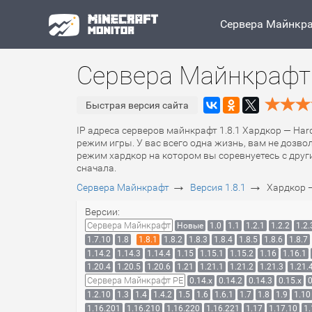
Сервера Майнкр
Сервера Майнкрафт 
Быстрая версия сайта
IP адреса серверов майнкрафт 1.8.1 Хардкор — Har
режим игры. У вас всего одна жизнь, вам не дозво
режим хардкор на котором вы соревнуетесь с други
сначала.
→
→
Сервера Майнкрафт
Версия 1.8.1
Хардкор 
Версии:
Сервера Майнкрафт
Новые
1.0
1.1
1.2.1
1.2.2
1.2.
1.7.10
1.8
1.8.1
1.8.2
1.8.3
1.8.4
1.8.5
1.8.6
1.8.7
1.14.2
1.14.3
1.14.4
1.15
1.15.1
1.15.2
1.16
1.16.1
1.20.4
1.20.5
1.20.6
1.21
1.21.1
1.21.2
1.21.3
1.21.
Сервера Майнкрафт PE
0.14.x
0.14.2
0.14.3
0.15.x
0
1.2.10
1.3
1.4
1.4.2
1.5
1.6
1.6.1
1.7
1.8
1.9
1.10
1.16.201
1.16.210
1.16.220
1.16.221
1.17
1.17.10
1.