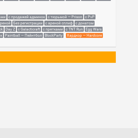
ами
с продажей админок
с тюрьмой — Prison
с PvP
ареной
Без регистрации
с ареной сплиф
с донатом
ck
Day Z
с Galacticraft
с прятками
с TNT Run
Egg Wars
як
Paintball — Пейнтбол
BlockParty
Хардкор — Hardcore