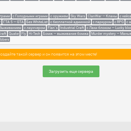
играми
с Голодными играми
с оружием
Sky Wars
ClanWar — Кланы
с кейс
r
ГТА 5 — GTA
Без WhiteList
с бесплатной админкой
с паркуром
с RPG
с 
 Выживанием
с лаунчером
Flan`s
Industrial Craft
с Лаки блоком — Lucky blo
raft
Quake
Fly
Hi-Tech
Бомж — выживание бомжа
Murder mystery — Мань
bbers
здайте такой сервер и он появится на этом месте!
Загрузить еще сервера