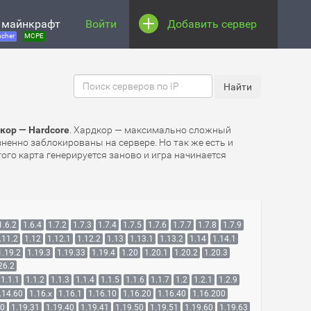
 майнкрафт
Войти
Добавить сервер
cher
MCPE
кор — Hardcore
. Хардкор — максимально сложный
зненно заблокированы на сервере. Но так же есть и
ого карта генерируется заново и игра начинается
1.6.2
1.6.4
1.7.2
1.7.3
1.7.4
1.7.5
1.7.6
1.7.7
1.7.8
1.7.9
.11.2
1.12
1.12.1
1.12.2
1.13
1.13.1
1.13.2
1.14
1.14.1
1.19.2
1.19.3
1.19.33
1.19.4
1.20
1.20.1
1.20.2
1.20.3
26.2
1.1.1
1.1.2
1.1.3
1.1.4
1.1.5
1.1.6
1.1.7
1.2
1.2.1
1.2.9
.14.60
1.16.x
1.16.1
1.16.10
1.16.20
1.16.40
1.16.200
30
1.19.31
1.19.40
1.19.41
1.19.50
1.19.51
1.19.60
1.19.63