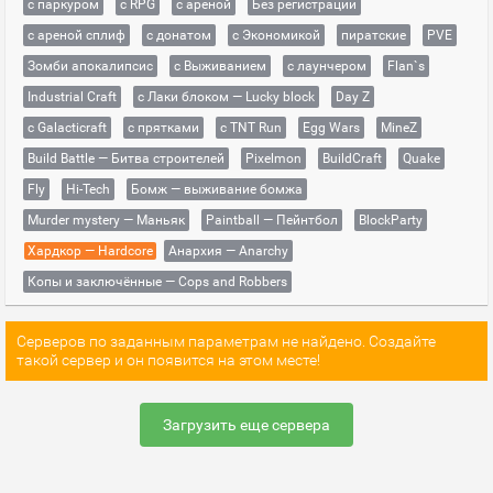
с паркуром
с RPG
с ареной
Без регистрации
с ареной сплиф
с донатом
с Экономикой
пиратские
PVE
Зомби апокалипсис
с Выживанием
с лаунчером
Flan`s
Industrial Craft
с Лаки блоком — Lucky block
Day Z
с Galacticraft
с прятками
с TNT Run
Egg Wars
MineZ
Build Battle — Битва строителей
Pixelmon
BuildCraft
Quake
Fly
Hi-Tech
Бомж — выживание бомжа
Murder mystery — Маньяк
Paintball — Пейнтбол
BlockParty
Хардкор — Hardcore
Анархия — Anarchy
Копы и заключённые — Cops and Robbers
Серверов по заданным параметрам не найдено. Создайте
такой сервер и он появится на этом месте!
Загрузить еще сервера