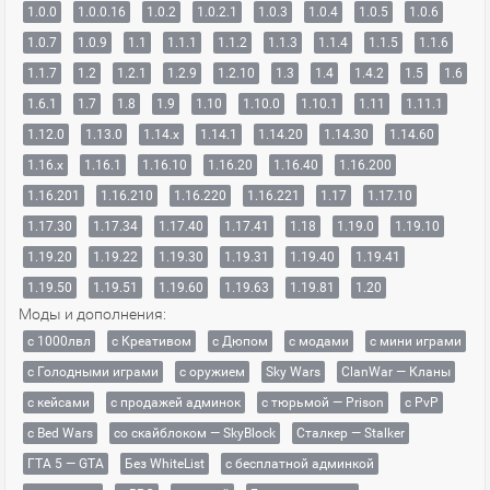
1.0.0
1.0.0.16
1.0.2
1.0.2.1
1.0.3
1.0.4
1.0.5
1.0.6
1.0.7
1.0.9
1.1
1.1.1
1.1.2
1.1.3
1.1.4
1.1.5
1.1.6
1.1.7
1.2
1.2.1
1.2.9
1.2.10
1.3
1.4
1.4.2
1.5
1.6
1.6.1
1.7
1.8
1.9
1.10
1.10.0
1.10.1
1.11
1.11.1
1.12.0
1.13.0
1.14.x
1.14.1
1.14.20
1.14.30
1.14.60
1.16.x
1.16.1
1.16.10
1.16.20
1.16.40
1.16.200
1.16.201
1.16.210
1.16.220
1.16.221
1.17
1.17.10
1.17.30
1.17.34
1.17.40
1.17.41
1.18
1.19.0
1.19.10
1.19.20
1.19.22
1.19.30
1.19.31
1.19.40
1.19.41
1.19.50
1.19.51
1.19.60
1.19.63
1.19.81
1.20
Моды и дополнения:
с 1000лвл
c Креативом
с Дюпом
с модами
с мини играми
с Голодными играми
с оружием
Sky Wars
ClanWar — Кланы
с кейсами
с продажей админок
с тюрьмой — Prison
с PvP
с Bed Wars
со скайблоком — SkyBlock
Сталкер — Stalker
ГТА 5 — GTA
Без WhiteList
с бесплатной админкой