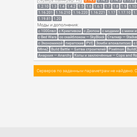
Сервера Майнкрафт PE
0.14.x
0.14.2
0.14.3
0.15.x
1.2.10
1.3
1.4
1.4.2
1.5
1.6
1.6.1
1.7
1.8
1.9
1.10
1.16.201
1.16.210
1.16.220
1.16.221
1.17
1.17.10
1.
1.19.81
1.20
Моды и дополнения:
с 1000лвл
c Креативом
с Дюпом
с модами
с мини 
с Bed Wars
со скайблоком — SkyBlock
Сталкер — Stalke
с Экономикой
пиратские
PVE
Зомби апокалипсис
с
MineZ
Build Battle — Битва строителей
Pixelmon
BuildC
Анархия — Anarchy
Копы и заключённые — Cops and Ro
Серверов по заданным параметрам не найдено. Со