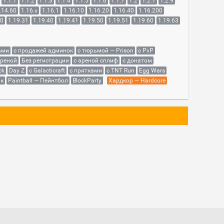
1.1.1
1.1.2
1.1.3
1.1.4
1.1.5
1.1.6
1.1.7
1.2
1.2.1
1.2.9
.14.60
1.16.x
1.16.1
1.16.10
1.16.20
1.16.40
1.16.200
30
1.19.31
1.19.40
1.19.41
1.19.50
1.19.51
1.19.60
1.19.63
ами
с продажей админок
с тюрьмой — Prison
с PvP
ареной
Без регистрации
с ареной сплиф
с донатом
ck
Day Z
с Galacticraft
с прятками
с TNT Run
Egg Wars
як
Paintball — Пейнтбол
BlockParty
Хардкор — Hardcore