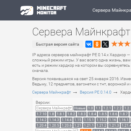
Сервера Майнкр
Сервера Майнкрафт 
Быстрая версия сайта
IP адреса серверов майнкрафт PE 0.14.x Хардкор —
сложный режим игры. У вас всего одна жизнь, вам
есть и режим хардкор на котором вы соревнуетесь 
сначала.
Версия появившаяся на свет 25 января 2016. Изм
Ведьму, 12 предметов, вагонетки с тнт, воронкой 
→
→
Сервера Майнкрафт
Версия PE 0.14.0
Хардк
Версии:
Сервера Майнкрафт
Новые
1.0
1.1
1.2.1
1.2.2
1.2.
1.7.10
1.8
1.8.1
1.8.2
1.8.3
1.8.4
1.8.5
1.8.6
1.8.7
1.14.2
1.14.3
1.14.4
1.15
1.15.1
1.15.2
1.16
1.16.1
1.20.4
1.20.5
1.20.6
1.21
1.21.1
1.21.2
1.21.3
1.21.