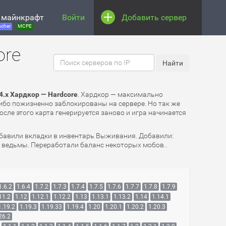
 майнкрафт
Войти
Добавить сервер
cher
MCPE
ore
.x Хардкор — Hardcore
. Хардкор — максимально
либо пожизненно заблокированы на сервере. Но так же
осле этого карта генерируется заново и игра начинается
обавили вкладки в инвентарь Выживания. Добавили:
на ведьмы. Переработали баланс некоторых мобов..
1.6.2
1.6.4
1.7.2
1.7.3
1.7.4
1.7.5
1.7.6
1.7.7
1.7.8
1.7.9
11.2
1.12
1.12.1
1.12.2
1.13
1.13.1
1.13.2
1.14
1.14.1
1.19.2
1.19.3
1.19.33
1.19.4
1.20
1.20.1
1.20.2
1.20.3
26.2