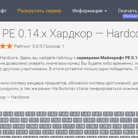
афт
Раскрутить сервер
Информация
Скачать
MoonLaun
PE 0.14.x Хардкор — Hardc
Рейтинг:
5.0
/
5
Голосов:
1
 Hardcore. Здесь вы найдете таблицу с
серверами Майнкрафт PE 0.14
 не дозволено умереть иначе вам конец! Вы будете либо временно, 
с другими участниками. В итоге остаётся только один победитель. П
енили систему рендера предметов, обновили систему достижений, д
и сундуком, а так же рамки. На болотах стала генерироваться хижи
ор — Hardcore
3
1.2.4
1.2.5
1.3.1
1.3.2
1.4.2
1.4.4
1.4.5
1.4.6
1.4.7
1.5.1
1.5.2
1.6.1
1.8.8
1.8.9
1.9
1.9.1
1.9.2
1.9.3
1.9.4
1.10
1.10.1
1.10.2
1.11
1.11.1
1.
1.16.2
1.16.3
1.16.4
1.16.5
1.17
1.17.1
1.18
1.18.1
1.18.2
1.19
1.19.1
4
1.21.5
1.21.6
1.21.7
1.21.8
1.21.9
1.21.10
1.21.11
26.1
26.1.1
26.1.2