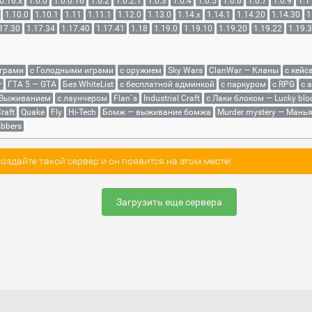
0.16.x
1.0.0
1.0.0.16
1.0.2
1.0.2.1
1.0.3
1.0.4
1.0.5
1.0.6
1.0.7
1.0.9
1.1
1.10.0
1.10.1
1.11
1.11.1
1.12.0
1.13.0
1.14.x
1.14.1
1.14.20
1.14.30
1
17.30
1.17.34
1.17.40
1.17.41
1.18
1.19.0
1.19.10
1.19.20
1.19.22
1.19.
играми
с Голодными играми
с оружием
Sky Wars
ClanWar — Кланы
с кейс
r
ГТА 5 — GTA
Без WhiteList
с бесплатной админкой
с паркуром
с RPG
с 
 Выживанием
с лаунчером
Flan`s
Industrial Craft
с Лаки блоком — Lucky blo
raft
Quake
Fly
Hi-Tech
Бомж — выживание бомжа
Murder mystery — Мань
bbers
здайте такой сервер и он появится на этом месте!
Загрузить еще сервера