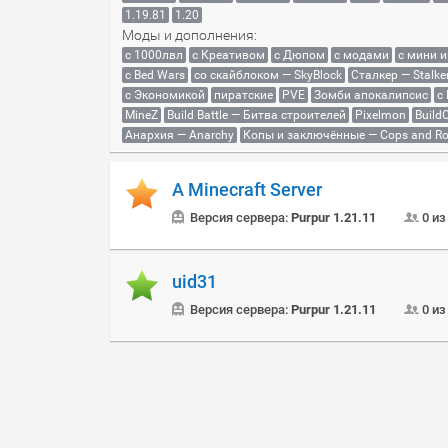
1.19.81
1.20
Моды и дополнения:
с 1000лвл
c Креативом
с Дюпом
с модами
с мини 
с Bed Wars
со скайблоком — SkyBlock
Сталкер — Stalke
с Экономикой
пиратские
PVE
Зомби апокалипсис
с
MineZ
Build Battle — Битва строителей
Pixelmon
BuildC
Анархия — Anarchy
Копы и заключённые — Cops and Ro
A Minecraft Server
Версия сервера:
Purpur 1.21.11
0 из
uid31
Версия сервера:
Purpur 1.21.11
0 из