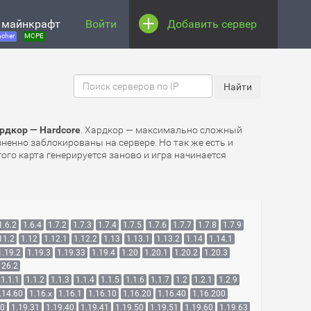
 майнкрафт
Войти
Добавить сервер
cher
MCPE
рдкор — Hardcore
. Хардкор — максимально сложный
зненно заблокированы на сервере. Но так же есть и
ого карта генерируется заново и игра начинается
1.6.2
1.6.4
1.7.2
1.7.3
1.7.4
1.7.5
1.7.6
1.7.7
1.7.8
1.7.9
11.2
1.12
1.12.1
1.12.2
1.13
1.13.1
1.13.2
1.14
1.14.1
1.19.2
1.19.3
1.19.33
1.19.4
1.20
1.20.1
1.20.2
1.20.3
26.2
1.1.1
1.1.2
1.1.3
1.1.4
1.1.5
1.1.6
1.1.7
1.2
1.2.1
1.2.9
.14.60
1.16.x
1.16.1
1.16.10
1.16.20
1.16.40
1.16.200
30
1.19.31
1.19.40
1.19.41
1.19.50
1.19.51
1.19.60
1.19.63