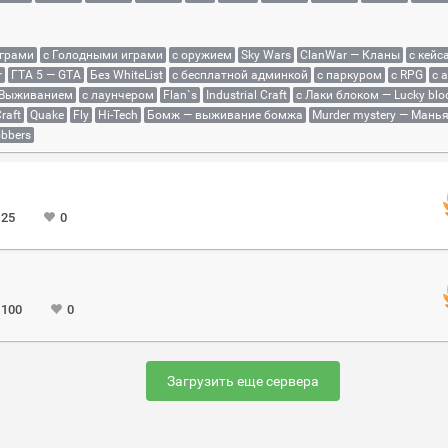
играми
с Голодными играми
с оружием
Sky Wars
ClanWar — Кланы
с кейс
r
ГТА 5 — GTA
Без WhiteList
с бесплатной админкой
с паркуром
с RPG
с 
 Выживанием
с лаунчером
Flan`s
Industrial Craft
с Лаки блоком — Lucky blo
raft
Quake
Fly
Hi-Tech
Бомж — выживание бомжа
Murder mystery — Мань
bbers
 25
0
 100
0
Загрузить еще сервера