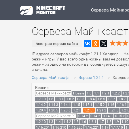
Сервера Майнкр
Сервера Майнкрафт 
Быстрая версия сайта
IP адреса серверов майнкрафт 1.21.1 Хардкор — Ha
режим игры. У вас всего одна жизнь, вам не дозво
режим хардкор на котором вы соревнуетесь с други
сначала.
→
→
Сервера Майнкрафт
Версия 1.21.1
Хардкор
Версии:
Сервера Майнкрафт
Новые
1.0
1.1
1.2.1
1.2.2
1.2.
1.7.10
1.8
1.8.1
1.8.2
1.8.3
1.8.4
1.8.5
1.8.6
1.8.7
1.14.2
1.14.3
1.14.4
1.15
1.15.1
1.15.2
1.16
1.16.1
1.20.4
1.20.5
1.20.6
1.21
1.21.1
1.21.2
1.21.3
1.21
Сервера Майнкрафт PE
0.14.x
0.14.2
0.14.3
0.15.x
0
1.2.10
1.3
1.4
1.4.2
1.5
1.6
1.6.1
1.7
1.8
1.9
1.10
1.16.201
1.16.210
1.16.220
1.16.221
1.17
1.17.10
1.