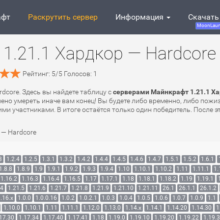
афт
Раскрутить сервер
Информация
Скачать
MoonLaun
1.21.1 Хардкор — Hardcore
Рейтинг:
5
/
5
Голосов:
1
rdcore. Здесь вы найдете таблицу с
серверами Майнкрафт 1.21.1 Ха
лено умереть иначе вам конец! Вы будете либо временно, либо пожи
ми участниками. В итоге остаётся только один победитель. После эт
 — Hardcore
3
1.2.4
1.2.5
1.3.1
1.3.2
1.4.2
1.4.4
1.4.5
1.4.6
1.4.7
1.5.1
1.5.2
1.6.1
1.8.8
1.8.9
1.9
1.9.1
1.9.2
1.9.3
1.9.4
1.10
1.10.1
1.10.2
1.11
1.11.1
1.
1.16.2
1.16.3
1.16.4
1.16.5
1.17
1.17.1
1.18
1.18.1
1.18.2
1.19
1.19.1
.4
1.21.5
1.21.6
1.21.7
1.21.8
1.21.9
1.21.10
1.21.11
26.1
26.1.1
26.1.2
.16.x
1.0.0
1.0.0.16
1.0.2
1.0.2.1
1.0.3
1.0.4
1.0.5
1.0.6
1.0.7
1.0.9
1.1
1.10.0
1.10.1
1.11
1.11.1
1.12.0
1.13.0
1.14.x
1.14.1
1.14.20
1.14.30
1
17.30
1.17.34
1.17.40
1.17.41
1.18
1.19.0
1.19.10
1.19.20
1.19.22
1.19.