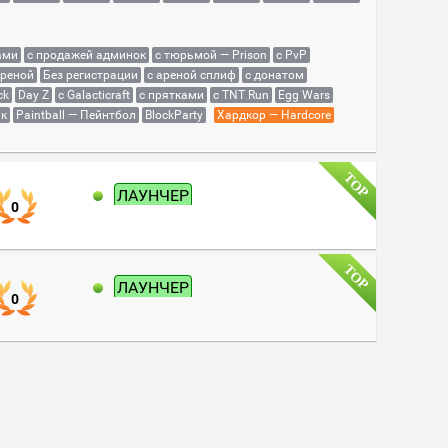
ами
с продажей админок
с тюрьмой — Prison
с PvP
ареной
Без регистрации
с ареной сплиф
с донатом
ck
Day Z
с Galacticraft
с прятками
с TNT Run
Egg Wars
як
Paintball — Пейнтбол
BlockParty
Хардкор — Hardcore
ЛАУНЧЕР
0
ЛАУНЧЕР
0