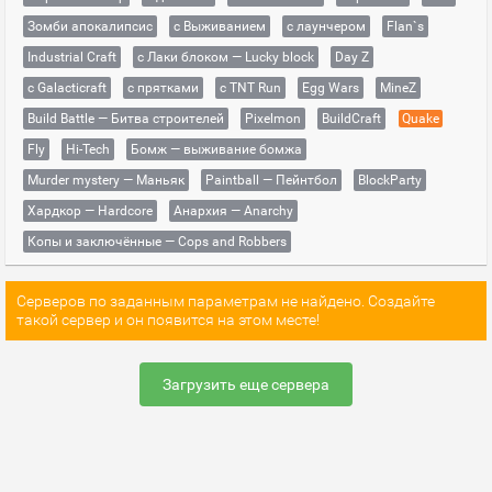
Зомби апокалипсис
с Выживанием
с лаунчером
Flan`s
Industrial Craft
с Лаки блоком — Lucky block
Day Z
с Galacticraft
с прятками
с TNT Run
Egg Wars
MineZ
Build Battle — Битва строителей
Pixelmon
BuildCraft
Quake
Fly
Hi-Tech
Бомж — выживание бомжа
Murder mystery — Маньяк
Paintball — Пейнтбол
BlockParty
Хардкор — Hardcore
Анархия — Anarchy
Копы и заключённые — Cops and Robbers
Серверов по заданным параметрам не найдено. Создайте
такой сервер и он появится на этом месте!
Загрузить еще сервера