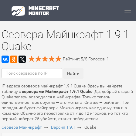
Navi
Сервера Майнкрафт 1.9.1
Quake
Рейтинг:
5
/
5
Голосов:
1
IP адреса серверов майнкрафт 1.9.1 Quake. Здесь вы найдете
таблицу с
серверами Майнкрафт 1.9.1 Quake
. Да, добрый старый
Quake теперь возродился в майнкрафте. Только теперь
единственное твоё оружие — это мотыга. Она же — рейлган. При
попадании будет фейерверк. Можно играть как одному, так и в
команде. Обычно это перестрелка от 7 до 12 игроков, но тот кто
первый наберёт 25 убийств, станет победителем!
→
→
Сервера Майнкрафт
Версия 1.9.1
Quake