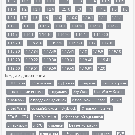
1.0.7
1.0.9
1.1
1.1.1
1.1.2
1.1.3
1.1.4
1.1.5
1.1.6
1.1.7
1.2
1.2.1
1.2.9
1.2.10
1.3
1.4
1.4.2
1.5
1.6
1.6.1
1.7
1.8
1.9
1.10
1.10.0
1.10.1
1.11
1.11.1
1.12.0
1.13.0
1.14.x
1.14.1
1.14.20
1.14.30
1.14.60
1.16.x
1.16.1
1.16.10
1.16.20
1.16.40
1.16.200
1.16.201
1.16.210
1.16.220
1.16.221
1.17
1.17.10
1.17.30
1.17.34
1.17.40
1.17.41
1.18
1.19.0
1.19.10
1.19.20
1.19.22
1.19.30
1.19.31
1.19.40
1.19.41
1.19.50
1.19.51
1.19.60
1.19.63
1.19.81
1.20
Моды и дополнения:
с 1000лвл
c Креативом
с Дюпом
с модами
с мини играми
с Голодными играми
с оружием
Sky Wars
ClanWar — Кланы
с кейсами
с продажей админок
с тюрьмой — Prison
с PvP
с Bed Wars
со скайблоком — SkyBlock
Сталкер — Stalker
ГТА 5 — GTA
Без WhiteList
с бесплатной админкой
с паркуром
с RPG
с ареной
Без регистрации
с ареной сплиф
с донатом
с Экономикой
пиратские
PVE