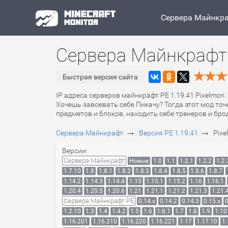
Сервера Майнкр
Сервера Майнкрафт 
Быстрая версия сайта
IP адреса серверов майнкрафт PE 1.19.41 Pixelmon.
Хочешь завоевать себе Пикачу? Тогда этот мод то
предметов и блоков, находить себе тренеров и бр
→
→
Сервера Майнкрафт
Версия PE 1.19.41
Pixe
Версии:
Сервера Майнкрафт
Новые
1.0
1.1
1.2.1
1.2.2
1.2.
1.7.10
1.8
1.8.1
1.8.2
1.8.3
1.8.4
1.8.5
1.8.6
1.8.7
1.14.2
1.14.3
1.14.4
1.15
1.15.1
1.15.2
1.16
1.16.1
1.20.4
1.20.5
1.20.6
1.21
1.21.1
1.21.2
1.21.3
1.21.
Сервера Майнкрафт PE
0.14.x
0.14.2
0.14.3
0.15.x
0
1.2.10
1.3
1.4
1.4.2
1.5
1.6
1.6.1
1.7
1.8
1.9
1.10
1.16.201
1.16.210
1.16.220
1.16.221
1.17
1.17.10
1.