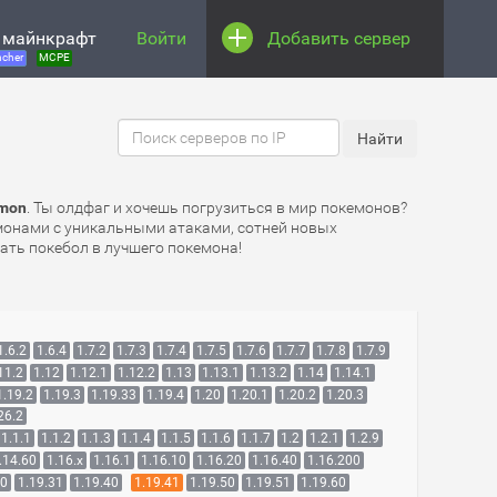
 майнкрафт
Войти
Добавить сервер
cher
MCPE
lmon
. Ты олдфаг и хочешь погрузиться в мир покемонов?
емонами с уникальными атаками, сотней новых
ать покебол в лучшего покемона!
1.6.2
1.6.4
1.7.2
1.7.3
1.7.4
1.7.5
1.7.6
1.7.7
1.7.8
1.7.9
11.2
1.12
1.12.1
1.12.2
1.13
1.13.1
1.13.2
1.14
1.14.1
1.19.2
1.19.3
1.19.33
1.19.4
1.20
1.20.1
1.20.2
1.20.3
26.2
1.1.1
1.1.2
1.1.3
1.1.4
1.1.5
1.1.6
1.1.7
1.2
1.2.1
1.2.9
.14.60
1.16.x
1.16.1
1.16.10
1.16.20
1.16.40
1.16.200
30
1.19.31
1.19.40
1.19.41
1.19.50
1.19.51
1.19.60