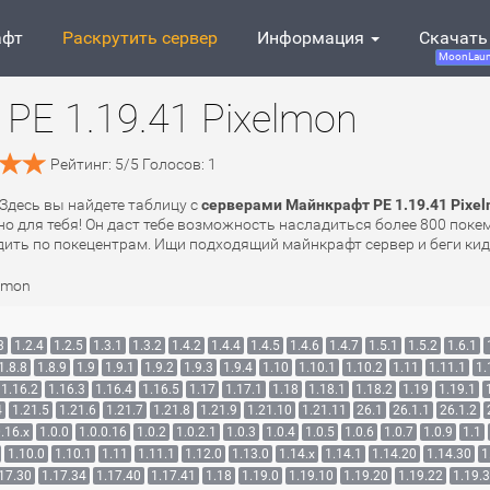
афт
Раскрутить сервер
Информация
Скачать
MoonLaun
PE 1.19.41 Pixelmon
Рейтинг:
5
/
5
Голосов:
1
 Здесь вы найдете таблицу с
серверами Майнкрафт PE 1.19.41 Pixe
чно для тебя! Он даст тебе возможность насладиться более 800 пок
одить по покецентрам. Ищи подходящий майнкрафт сервер и беги кид
lmon
3
1.2.4
1.2.5
1.3.1
1.3.2
1.4.2
1.4.4
1.4.5
1.4.6
1.4.7
1.5.1
1.5.2
1.6.1
1.8.8
1.8.9
1.9
1.9.1
1.9.2
1.9.3
1.9.4
1.10
1.10.1
1.10.2
1.11
1.11.1
1.
1.16.2
1.16.3
1.16.4
1.16.5
1.17
1.17.1
1.18
1.18.1
1.18.2
1.19
1.19.1
4
1.21.5
1.21.6
1.21.7
1.21.8
1.21.9
1.21.10
1.21.11
26.1
26.1.1
26.1.2
.16.x
1.0.0
1.0.0.16
1.0.2
1.0.2.1
1.0.3
1.0.4
1.0.5
1.0.6
1.0.7
1.0.9
1.1
1.10.0
1.10.1
1.11
1.11.1
1.12.0
1.13.0
1.14.x
1.14.1
1.14.20
1.14.30
1
17.30
1.17.34
1.17.40
1.17.41
1.18
1.19.0
1.19.10
1.19.20
1.19.22
1.19.