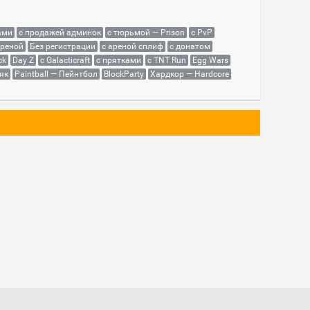
ами
с продажей админок
с тюрьмой — Prison
с PvP
ареной
Без регистрации
с ареной сплиф
с донатом
ck
Day Z
с Galacticraft
с прятками
с TNT Run
Egg Wars
як
Paintball — Пейнтбол
BlockParty
Хардкор — Hardcore