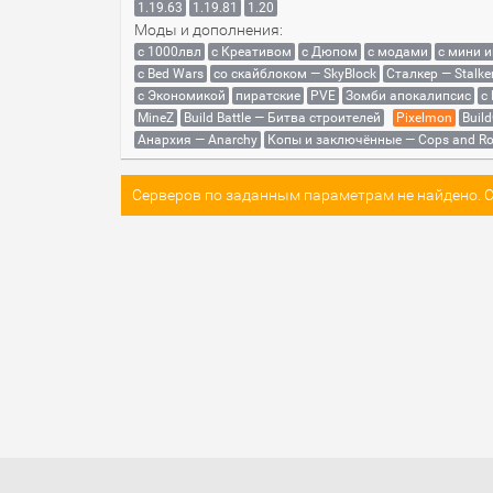
1.19.63
1.19.81
1.20
Моды и дополнения:
с 1000лвл
c Креативом
с Дюпом
с модами
с мини 
с Bed Wars
со скайблоком — SkyBlock
Сталкер — Stalke
с Экономикой
пиратские
PVE
Зомби апокалипсис
с
MineZ
Build Battle — Битва строителей
Pixelmon
Build
Анархия — Anarchy
Копы и заключённые — Cops and Ro
Серверов по заданным параметрам не найдено. Со