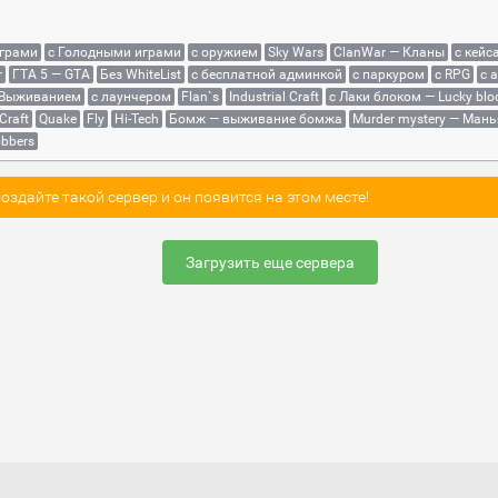
играми
с Голодными играми
с оружием
Sky Wars
ClanWar — Кланы
с кейс
r
ГТА 5 — GTA
Без WhiteList
с бесплатной админкой
с паркуром
с RPG
с 
 Выживанием
с лаунчером
Flan`s
Industrial Craft
с Лаки блоком — Lucky blo
Craft
Quake
Fly
Hi-Tech
Бомж — выживание бомжа
Murder mystery — Мань
bbers
здайте такой сервер и он появится на этом месте!
Загрузить еще сервера