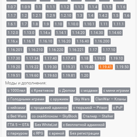
1.0.7
1.0.9
1.1
1.1.1
1.1.2
1.1.3
1.1.4
1.1.5
1.1.6
1.1.7
1.2
1.2.1
1.2.9
1.2.10
1.3
1.4
1.4.2
1.5
1.6
1.6.1
1.7
1.8
1.9
1.10
1.10.0
1.10.1
1.11
1.11.1
1.12.0
1.13.0
1.14.x
1.14.1
1.14.20
1.14.30
1.14.60
1.16.x
1.16.1
1.16.10
1.16.20
1.16.40
1.16.200
1.16.201
1.16.210
1.16.220
1.16.221
1.17
1.17.10
1.17.30
1.17.34
1.17.40
1.17.41
1.18
1.19.0
1.19.10
1.19.20
1.19.22
1.19.30
1.19.31
1.19.40
1.19.41
1.19.50
1.19.51
1.19.60
1.19.63
1.19.81
1.20
Моды и дополнения:
с 1000лвл
c Креативом
с Дюпом
с модами
с мини играми
с Голодными играми
с оружием
Sky Wars
ClanWar — Кланы
с кейсами
с продажей админок
с тюрьмой — Prison
с PvP
с Bed Wars
со скайблоком — SkyBlock
Сталкер — Stalker
ГТА 5 — GTA
Без WhiteList
с бесплатной админкой
с паркуром
с RPG
с ареной
Без регистрации