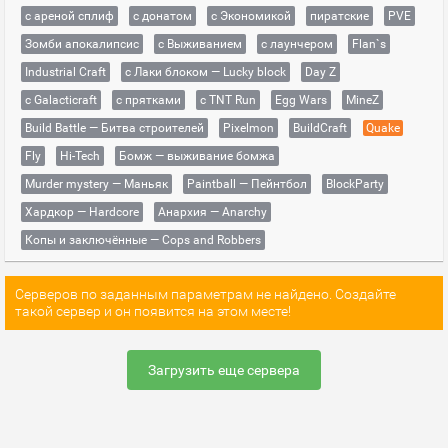
с ареной сплиф
с донатом
с Экономикой
пиратские
PVE
Зомби апокалипсис
с Выживанием
с лаунчером
Flan`s
Industrial Craft
с Лаки блоком — Lucky block
Day Z
с Galacticraft
с прятками
с TNT Run
Egg Wars
MineZ
Build Battle — Битва строителей
Pixelmon
BuildCraft
Quake
Fly
Hi-Tech
Бомж — выживание бомжа
Murder mystery — Маньяк
Paintball — Пейнтбол
BlockParty
Хардкор — Hardcore
Анархия — Anarchy
Копы и заключённые — Cops and Robbers
Серверов по заданным параметрам не найдено. Создайте
такой сервер и он появится на этом месте!
Загрузить еще сервера