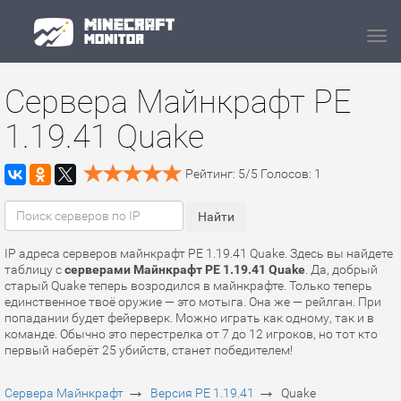
Navi
Сервера Майнкрафт PE
1.19.41 Quake
Рейтинг:
5
/
5
Голосов:
1
IP адреса серверов майнкрафт PE 1.19.41 Quake. Здесь вы найдете
таблицу с
серверами Майнкрафт PE 1.19.41 Quake
. Да, добрый
старый Quake теперь возродился в майнкрафте. Только теперь
единственное твоё оружие — это мотыга. Она же — рейлган. При
попадании будет фейерверк. Можно играть как одному, так и в
команде. Обычно это перестрелка от 7 до 12 игроков, но тот кто
первый наберёт 25 убийств, станет победителем!
→
→
Сервера Майнкрафт
Версия PE 1.19.41
Quake