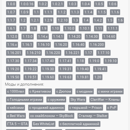
1.0.0
1.0.0.16
1.0.2
1.0.2.1
1.0.3
1.0.4
1.0.5
1.0.6
1.0.7
1.0.9
1.1
1.1.1
1.1.2
1.1.3
1.1.4
1.1.5
1.1.6
1.1.7
1.2
1.2.1
1.2.9
1.2.10
1.3
1.4
1.4.2
1.5
1.6
1.6.1
1.7
1.8
1.9
1.10
1.10.0
1.10.1
1.11
1.11.1
1.12.0
1.13.0
1.14.x
1.14.1
1.14.20
1.14.30
1.14.60
1.16.x
1.16.1
1.16.10
1.16.20
1.16.40
1.16.200
1.16.201
1.16.210
1.16.220
1.16.221
1.17
1.17.10
1.17.30
1.17.34
1.17.40
1.17.41
1.18
1.19.0
1.19.10
1.19.20
1.19.22
1.19.30
1.19.31
1.19.40
1.19.41
1.19.50
1.19.51
1.19.60
1.19.63
1.19.81
1.20
Моды и дополнения:
с 1000лвл
c Креативом
с Дюпом
с модами
с мини играми
с Голодными играми
с оружием
Sky Wars
ClanWar — Кланы
с кейсами
с продажей админок
с тюрьмой — Prison
с PvP
с Bed Wars
со скайблоком — SkyBlock
Сталкер — Stalker
ГТА 5 — GTA
Без WhiteList
с бесплатной админкой