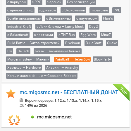
с паркуром
с RPG
с ареной
Без регистрации
с ареной сплиф
с донатом
с Экономикой
пиратские
PVE
Зомби апокалипсис
с Выживанием
с лаунчером
Flan`s
Industrial Craft
с Лаки блоком — Lucky block
Day Z
с Galacticraft
с прятками
с TNT Run
Egg Wars
MineZ
Build Battle — Битва строителей
Pixelmon
BuildCraft
Quake
Fly
Hi-Tech
Бомж — выживание бомжа
Murder mystery — Маньяк
Paintball — Пейнтбол
BlockParty
Хардкор — Hardcore
Анархия — Anarchy
Копы и заключённые — Cops and Robbers
mc.migosmc.net - БЕСПЛАТНЫЙ ДОНАТ
Версия сервера:
1.12.x, 1.13.x, 1.14.x, 1.15.x
1496 из 2026
mc.migosmc.net
1