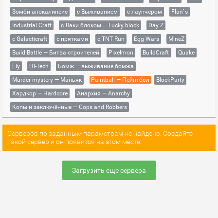
Зомби апокалипсис
с Выживанием
с лаунчером
Flan`s
Industrial Craft
с Лаки блоком — Lucky block
Day Z
с Galacticraft
с прятками
с TNT Run
Egg Wars
MineZ
Build Battle — Битва строителей
Pixelmon
BuildCraft
Quake
Fly
Hi-Tech
Бомж — выживание бомжа
Murder mystery — Маньяк
Paintball — Пейнтбол
BlockParty
Хардкор — Hardcore
Анархия — Anarchy
Копы и заключённые — Cops and Robbers
Серверов по заданным параметрам не найдено. Создайте
такой сервер и он появится на этом месте!
Загрузить еще сервера