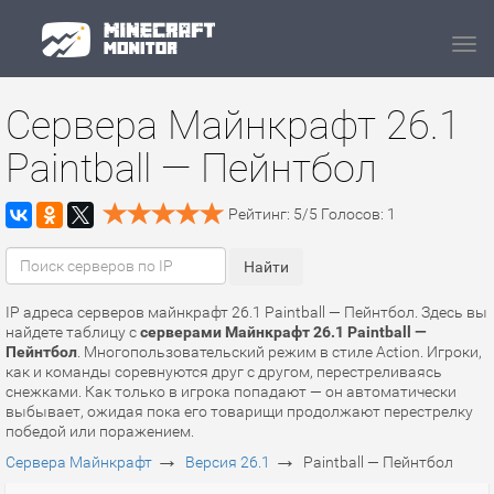
Navi
Сервера Майнкрафт 26.1
Paintball — Пейнтбол
Рейтинг:
5
/
5
Голосов:
1
IP адреса серверов майнкрафт 26.1 Paintball — Пейнтбол. Здесь вы
найдете таблицу с
серверами Майнкрафт 26.1 Paintball —
Пейнтбол
. Многопользовательский режим в стиле Action. Игроки,
как и команды соревнуются друг с другом, перестреливаясь
снежками. Как только в игрока попадают — он автоматически
выбывает, ожидая пока его товарищи продолжают перестрелку
победой или поражением.
→
→
Сервера Майнкрафт
Версия 26.1
Paintball — Пейнтбол