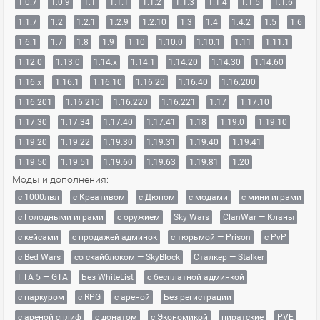
1.0.7
1.0.9
1.1
1.1.1
1.1.2
1.1.3
1.1.4
1.1.5
1.1.6
1.1.7
1.2
1.2.1
1.2.9
1.2.10
1.3
1.4
1.4.2
1.5
1.6
1.6.1
1.7
1.8
1.9
1.10
1.10.0
1.10.1
1.11
1.11.1
1.12.0
1.13.0
1.14.x
1.14.1
1.14.20
1.14.30
1.14.60
1.16.x
1.16.1
1.16.10
1.16.20
1.16.40
1.16.200
1.16.201
1.16.210
1.16.220
1.16.221
1.17
1.17.10
1.17.30
1.17.34
1.17.40
1.17.41
1.18
1.19.0
1.19.10
1.19.20
1.19.22
1.19.30
1.19.31
1.19.40
1.19.41
1.19.50
1.19.51
1.19.60
1.19.63
1.19.81
1.20
Моды и дополнения:
с 1000лвл
c Креативом
с Дюпом
с модами
с мини играми
с Голодными играми
с оружием
Sky Wars
ClanWar — Кланы
с кейсами
с продажей админок
с тюрьмой — Prison
с PvP
с Bed Wars
со скайблоком — SkyBlock
Сталкер — Stalker
ГТА 5 — GTA
Без WhiteList
с бесплатной админкой
с паркуром
с RPG
с ареной
Без регистрации
с ареной сплиф
с донатом
с Экономикой
пиратские
PVE