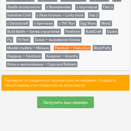
Зомби апокалипсис
с Выживанием
с лаунчером
Flan`s
Industrial Craft
с Лаки блоком — Lucky block
Day Z
с Galacticraft
с прятками
с TNT Run
Egg Wars
MineZ
Build Battle — Битва строителей
Pixelmon
BuildCraft
Quake
Fly
Hi-Tech
Бомж — выживание бомжа
Murder mystery — Маньяк
Paintball — Пейнтбол
BlockParty
Хардкор — Hardcore
Анархия — Anarchy
Копы и заключённые — Cops and Robbers
Серверов по заданным параметрам не найдено. Создайте
такой сервер и он появится на этом месте!
Загрузить еще сервера