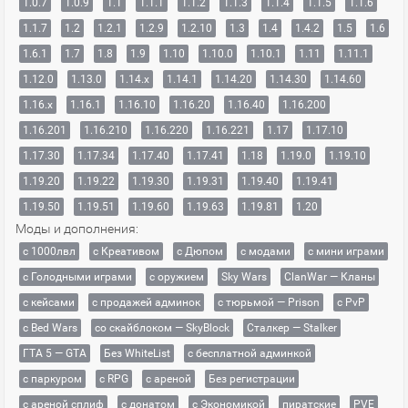
1.0.7
1.0.9
1.1
1.1.1
1.1.2
1.1.3
1.1.4
1.1.5
1.1.6
1.1.7
1.2
1.2.1
1.2.9
1.2.10
1.3
1.4
1.4.2
1.5
1.6
1.6.1
1.7
1.8
1.9
1.10
1.10.0
1.10.1
1.11
1.11.1
1.12.0
1.13.0
1.14.x
1.14.1
1.14.20
1.14.30
1.14.60
1.16.x
1.16.1
1.16.10
1.16.20
1.16.40
1.16.200
1.16.201
1.16.210
1.16.220
1.16.221
1.17
1.17.10
1.17.30
1.17.34
1.17.40
1.17.41
1.18
1.19.0
1.19.10
1.19.20
1.19.22
1.19.30
1.19.31
1.19.40
1.19.41
1.19.50
1.19.51
1.19.60
1.19.63
1.19.81
1.20
Моды и дополнения:
с 1000лвл
c Креативом
с Дюпом
с модами
с мини играми
с Голодными играми
с оружием
Sky Wars
ClanWar — Кланы
с кейсами
с продажей админок
с тюрьмой — Prison
с PvP
с Bed Wars
со скайблоком — SkyBlock
Сталкер — Stalker
ГТА 5 — GTA
Без WhiteList
с бесплатной админкой
с паркуром
с RPG
с ареной
Без регистрации
с ареной сплиф
с донатом
с Экономикой
пиратские
PVE