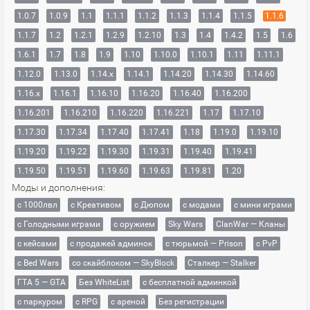
1.0.7
1.0.9
1.1
1.1.1
1.1.2
1.1.3
1.1.4
1.1.5
1.1.6
1.1.7
1.2
1.2.1
1.2.9
1.2.10
1.3
1.4
1.4.2
1.5
1.6
1.6.1
1.7
1.8
1.9
1.10
1.10.0
1.10.1
1.11
1.11.1
1.12.0
1.13.0
1.14.x
1.14.1
1.14.20
1.14.30
1.14.60
1.16.x
1.16.1
1.16.10
1.16.20
1.16.40
1.16.200
1.16.201
1.16.210
1.16.220
1.16.221
1.17
1.17.10
1.17.30
1.17.34
1.17.40
1.17.41
1.18
1.19.0
1.19.10
1.19.20
1.19.22
1.19.30
1.19.31
1.19.40
1.19.41
1.19.50
1.19.51
1.19.60
1.19.63
1.19.81
1.20
Моды и дополнения:
с 1000лвл
c Креативом
с Дюпом
с модами
с мини играми
с Голодными играми
с оружием
Sky Wars
ClanWar — Кланы
с кейсами
с продажей админок
с тюрьмой — Prison
с PvP
с Bed Wars
со скайблоком — SkyBlock
Сталкер — Stalker
ГТА 5 — GTA
Без WhiteList
с бесплатной админкой
с паркуром
с RPG
с ареной
Без регистрации