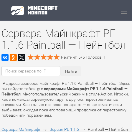
Navi
Сервера Майнкрафт PE
1.1.6 Paintball — Пейнтбол
Рейтинг:
5
/
5
Голосов:
1
IP адреса серверов майнкрафт PE 1.1.6 Paintball — Пейнтбол. Здесь
вы найдете таблицу с
серверами Майнкрафт PE 1.1.6 Paintball —
Пейнтбол
. Многопользовательский режим в стиле Action. Игроки,
как и команды соревнуются друг с другом, перестреливаясь
снежками. Как только в игрока попадают — он автоматически
выбывает, ожидая пока его товарищи продолжают перестрелку
победой или поражением.
→
→
Сервера Майнкрафт
Версия PE 1.1.6
Paintball — Пейнтбол