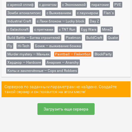
с ареной сплиф
с донатом
с Экономикой
пиратские
PVE
Зомби апокалипсис
с Выживанием
с лаунчером
Flan`s
Industrial Craft
с Лаки блоком — Lucky block
Day Z
с Galacticraft
с прятками
с TNT Run
Egg Wars
MineZ
Build Battle — Битва строителей
Pixelmon
BuildCraft
Quake
Fly
Hi-Tech
Бомж — выживание бомжа
Murder mystery — Маньяк
Paintball — Пейнтбол
BlockParty
Хардкор — Hardcore
Анархия — Anarchy
Копы и заключённые — Cops and Robbers
Серверов по заданным параметрам не найдено. Создайте
такой сервер и он появится на этом месте!
Загрузить еще сервера