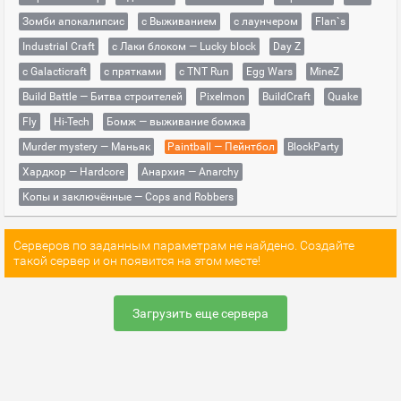
Зомби апокалипсис
с Выживанием
с лаунчером
Flan`s
Industrial Craft
с Лаки блоком — Lucky block
Day Z
с Galacticraft
с прятками
с TNT Run
Egg Wars
MineZ
Build Battle — Битва строителей
Pixelmon
BuildCraft
Quake
Fly
Hi-Tech
Бомж — выживание бомжа
Murder mystery — Маньяк
Paintball — Пейнтбол
BlockParty
Хардкор — Hardcore
Анархия — Anarchy
Копы и заключённые — Cops and Robbers
Серверов по заданным параметрам не найдено. Создайте
такой сервер и он появится на этом месте!
Загрузить еще сервера