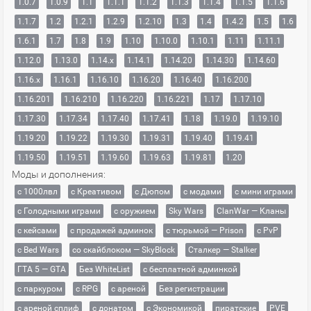
1.0.7
1.0.9
1.1
1.1.1
1.1.2
1.1.3
1.1.4
1.1.5
1.1.6
1.1.7
1.2
1.2.1
1.2.9
1.2.10
1.3
1.4
1.4.2
1.5
1.6
1.6.1
1.7
1.8
1.9
1.10
1.10.0
1.10.1
1.11
1.11.1
1.12.0
1.13.0
1.14.x
1.14.1
1.14.20
1.14.30
1.14.60
1.16.x
1.16.1
1.16.10
1.16.20
1.16.40
1.16.200
1.16.201
1.16.210
1.16.220
1.16.221
1.17
1.17.10
1.17.30
1.17.34
1.17.40
1.17.41
1.18
1.19.0
1.19.10
1.19.20
1.19.22
1.19.30
1.19.31
1.19.40
1.19.41
1.19.50
1.19.51
1.19.60
1.19.63
1.19.81
1.20
Моды и дополнения:
с 1000лвл
c Креативом
с Дюпом
с модами
с мини играми
с Голодными играми
с оружием
Sky Wars
ClanWar — Кланы
с кейсами
с продажей админок
с тюрьмой — Prison
с PvP
с Bed Wars
со скайблоком — SkyBlock
Сталкер — Stalker
ГТА 5 — GTA
Без WhiteList
с бесплатной админкой
с паркуром
с RPG
с ареной
Без регистрации
с ареной сплиф
с донатом
с Экономикой
пиратские
PVE