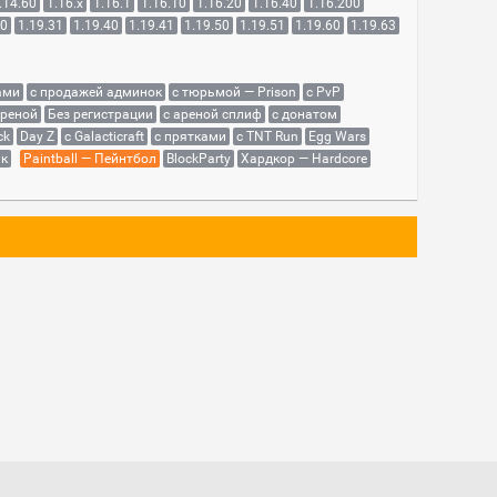
.14.60
1.16.x
1.16.1
1.16.10
1.16.20
1.16.40
1.16.200
30
1.19.31
1.19.40
1.19.41
1.19.50
1.19.51
1.19.60
1.19.63
ами
с продажей админок
с тюрьмой — Prison
с PvP
ареной
Без регистрации
с ареной сплиф
с донатом
ck
Day Z
с Galacticraft
с прятками
с TNT Run
Egg Wars
як
Paintball — Пейнтбол
BlockParty
Хардкор — Hardcore