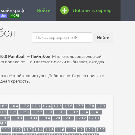
 майнкрафт
Войти
Добавить сервер
cher
MCPE
тбол
6.0 Paintball — Пейнтбол
. Многопользовательский
грока попадают — он автоматически выбывает, ожидая
ключённой клавиатуры. Добавлено: Строка поиска в
одная крепость.
1.6.2
1.6.4
1.7.2
1.7.3
1.7.4
1.7.5
1.7.6
1.7.7
1.7.8
1.7.9
11.2
1.12
1.12.1
1.12.2
1.13
1.13.1
1.13.2
1.14
1.14.1
1.19.2
1.19.3
1.19.33
1.19.4
1.20
1.20.1
1.20.2
1.20.3
26.2
1.1.1
1.1.2
1.1.3
1.1.4
1.1.5
1.1.6
1.1.7
1.2
1.2.1
1.2.9