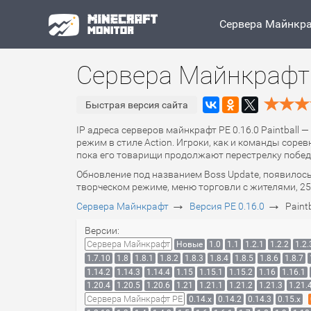
Сервера Майнкр
Сервера Майнкрафт P
Быстрая версия сайта
IP адреса серверов майнкрафт PE 0.16.0 Paintball 
режим в стиле Action. Игроки, как и команды соре
пока его товарищи продолжают перестрелку побед
Обновление под названием Boss Update, появилос
творческом режиме, меню торговли с жителями, 25 
→
→
Сервера Майнкрафт
Версия PE 0.16.0
Paint
Версии:
Сервера Майнкрафт
Новые
1.0
1.1
1.2.1
1.2.2
1.2.
1.7.10
1.8
1.8.1
1.8.2
1.8.3
1.8.4
1.8.5
1.8.6
1.8.7
1.14.2
1.14.3
1.14.4
1.15
1.15.1
1.15.2
1.16
1.16.1
1.20.4
1.20.5
1.20.6
1.21
1.21.1
1.21.2
1.21.3
1.21.
Сервера Майнкрафт PE
0.14.x
0.14.2
0.14.3
0.15.x