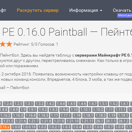
афт
Раскрутить сервер
Информация
Скачать
MoonLaun
E 0.16.0 Paintball — Пейн
Рейтинг:
5
/
5
Голосов:
1
— Пейнтбол. Здесь вы найдете таблицу с
серверами Майнкрафт PE 0.1
внуются друг с другом, перестреливаясь снежками. Как только в и
ой или поражением.
ь 2 октября 2016. Появилась возможность настройки клавиш от под
новых команд консоли, 8предметов, 4 блока, 3 моба, а так же подв
ball — Пейнтбол
3
1.2.4
1.2.5
1.3.1
1.3.2
1.4.2
1.4.4
1.4.5
1.4.6
1.4.7
1.5.1
1.5.2
1.6.1
1.8.8
1.8.9
1.9
1.9.1
1.9.2
1.9.3
1.9.4
1.10
1.10.1
1.10.2
1.11
1.11.1
1.
1.16.2
1.16.3
1.16.4
1.16.5
1.17
1.17.1
1.18
1.18.1
1.18.2
1.19
1.19.1
4
1.21.5
1.21.6
1.21.7
1.21.8
1.21.9
1.21.10
1.21.11
26.1
26.1.1
26.1.2
0.16.x
1.0.0
1.0.0.16
1.0.2
1.0.2.1
1.0.3
1.0.4
1.0.5
1.0.6
1.0.7
1.0.9
1.1