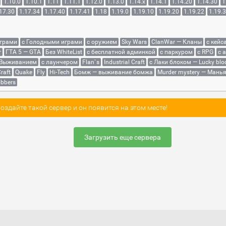
1.10.0
1.10.1
1.11
1.11.1
1.12.0
1.13.0
1.14.x
1.14.1
1.14.20
1.14.30
1
17.30
1.17.34
1.17.40
1.17.41
1.18
1.19.0
1.19.10
1.19.20
1.19.22
1.19.
играми
с Голодными играми
с оружием
Sky Wars
ClanWar — Кланы
с кейс
r
ГТА 5 — GTA
Без WhiteList
с бесплатной админкой
с паркуром
с RPG
с 
 Выживанием
с лаунчером
Flan`s
Industrial Craft
с Лаки блоком — Lucky blo
raft
Quake
Fly
Hi-Tech
Бомж — выживание бомжа
Murder mystery — Мань
bbers
здайте такой сервер и он появится на этом месте!
Загрузить еще сервера