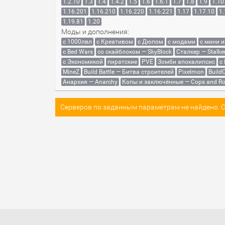
1.2.10
1.3
1.4
1.4.2
1.5
1.6
1.6.1
1.7
1.8
1.9
1.10
1.16.201
1.16.210
1.16.220
1.16.221
1.17
1.17.10
1.
1.19.81
1.20
Моды и дополнения:
с 1000лвл
c Креативом
с Дюпом
с модами
с мини 
с Bed Wars
со скайблоком — SkyBlock
Сталкер — Stalke
с Экономикой
пиратские
PVE
Зомби апокалипсис
с
MineZ
Build Battle — Битва строителей
Pixelmon
BuildC
Анархия — Anarchy
Копы и заключённые — Cops and Ro
Серверов по заданным параметрам не найдено. Со