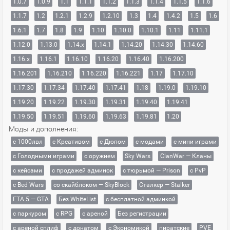
1.0.7
1.0.9
1.1
1.1.1
1.1.2
1.1.3
1.1.4
1.1.5
1.1.6
1.1.7
1.2
1.2.1
1.2.9
1.2.10
1.3
1.4
1.4.2
1.5
1.6
1.6.1
1.7
1.8
1.9
1.10
1.10.0
1.10.1
1.11
1.11.1
1.12.0
1.13.0
1.14.x
1.14.1
1.14.20
1.14.30
1.14.60
1.16.x
1.16.1
1.16.10
1.16.20
1.16.40
1.16.200
1.16.201
1.16.210
1.16.220
1.16.221
1.17
1.17.10
1.17.30
1.17.34
1.17.40
1.17.41
1.18
1.19.0
1.19.10
1.19.20
1.19.22
1.19.30
1.19.31
1.19.40
1.19.41
1.19.50
1.19.51
1.19.60
1.19.63
1.19.81
1.20
Моды и дополнения:
с 1000лвл
c Креативом
с Дюпом
с модами
с мини играми
с Голодными играми
с оружием
Sky Wars
ClanWar — Кланы
с кейсами
с продажей админок
с тюрьмой — Prison
с PvP
с Bed Wars
со скайблоком — SkyBlock
Сталкер — Stalker
ГТА 5 — GTA
Без WhiteList
с бесплатной админкой
с паркуром
с RPG
с ареной
Без регистрации
с ареной сплиф
с донатом
с Экономикой
пиратские
PVE