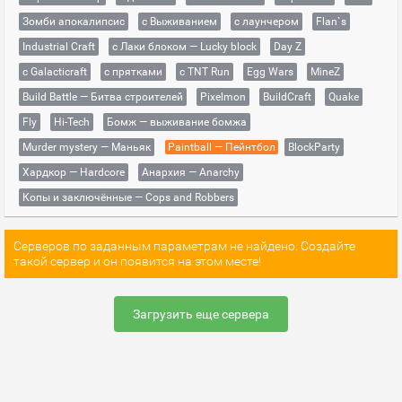
Зомби апокалипсис
с Выживанием
с лаунчером
Flan`s
Industrial Craft
с Лаки блоком — Lucky block
Day Z
с Galacticraft
с прятками
с TNT Run
Egg Wars
MineZ
Build Battle — Битва строителей
Pixelmon
BuildCraft
Quake
Fly
Hi-Tech
Бомж — выживание бомжа
Murder mystery — Маньяк
Paintball — Пейнтбол
BlockParty
Хардкор — Hardcore
Анархия — Anarchy
Копы и заключённые — Cops and Robbers
Серверов по заданным параметрам не найдено. Создайте
такой сервер и он появится на этом месте!
Загрузить еще сервера