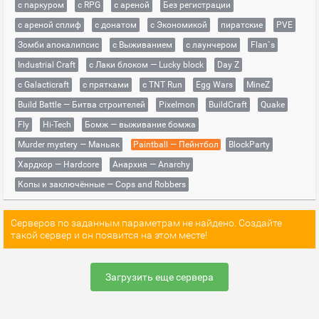
с паркуром
с RPG
с ареной
Без регистрации
с ареной сплиф
с донатом
с Экономикой
пиратские
PVE
Зомби апокалипсис
с Выживанием
с лаунчером
Flan`s
Industrial Craft
с Лаки блоком — Lucky block
Day Z
с Galacticraft
с прятками
с TNT Run
Egg Wars
MineZ
Build Battle — Битва строителей
Pixelmon
BuildCraft
Quake
Fly
Hi-Tech
Бомж — выживание бомжа
Murder mystery — Маньяк
Paintball — Пейнтбол
BlockParty
Хардкор — Hardcore
Анархия — Anarchy
Копы и заключённые — Cops and Robbers
Серверов по заданным параметрам не найдено. Создайте
такой сервер и он появится на этом месте!
Загрузить еще сервера