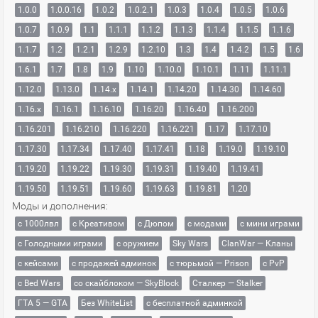
1.0.0
1.0.0.16
1.0.2
1.0.2.1
1.0.3
1.0.4
1.0.5
1.0.6
1.0.7
1.0.9
1.1
1.1.1
1.1.2
1.1.3
1.1.4
1.1.5
1.1.6
1.1.7
1.2
1.2.1
1.2.9
1.2.10
1.3
1.4
1.4.2
1.5
1.6
1.6.1
1.7
1.8
1.9
1.10
1.10.0
1.10.1
1.11
1.11.1
1.12.0
1.13.0
1.14.x
1.14.1
1.14.20
1.14.30
1.14.60
1.16.x
1.16.1
1.16.10
1.16.20
1.16.40
1.16.200
1.16.201
1.16.210
1.16.220
1.16.221
1.17
1.17.10
1.17.30
1.17.34
1.17.40
1.17.41
1.18
1.19.0
1.19.10
1.19.20
1.19.22
1.19.30
1.19.31
1.19.40
1.19.41
1.19.50
1.19.51
1.19.60
1.19.63
1.19.81
1.20
Моды и дополнения:
с 1000лвл
c Креативом
с Дюпом
с модами
с мини играми
с Голодными играми
с оружием
Sky Wars
ClanWar — Кланы
с кейсами
с продажей админок
с тюрьмой — Prison
с PvP
с Bed Wars
со скайблоком — SkyBlock
Сталкер — Stalker
ГТА 5 — GTA
Без WhiteList
с бесплатной админкой