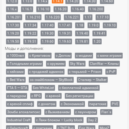
1.12.0
1.13.0
1.14.x
1.14.1
1.14.20
1.14.30
1.14.60
1.16.x
1.16.1
1.16.10
1.16.20
1.16.40
1.16.200
1.16.201
1.16.210
1.16.220
1.16.221
1.17
1.17.10
1.17.30
1.17.34
1.17.40
1.17.41
1.18
1.19.0
1.19.10
1.19.20
1.19.22
1.19.30
1.19.31
1.19.40
1.19.41
1.19.50
1.19.51
1.19.60
1.19.63
1.19.81
1.20
Моды и дополнения:
с 1000лвл
c Креативом
с Дюпом
с модами
с мини играми
с Голодными играми
с оружием
Sky Wars
ClanWar — Кланы
с кейсами
с продажей админок
с тюрьмой — Prison
с PvP
с Bed Wars
со скайблоком — SkyBlock
Сталкер — Stalker
ГТА 5 — GTA
Без WhiteList
с бесплатной админкой
с паркуром
с RPG
с ареной
Без регистрации
с ареной сплиф
с донатом
с Экономикой
пиратские
PVE
Зомби апокалипсис
с Выживанием
с лаунчером
Flan`s
Industrial Craft
с Лаки блоком — Lucky block
Day Z
с Galacticraft
с прятками
с TNT Run
Egg Wars
MineZ