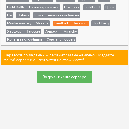
Build Battle — Битва строителей
Pixelmon
BuildCraft
Quake
Fly
Hi-Tech
Бомж — выживание бомжа
Murder mystery — Маньяк
Paintball — Пейнтбол
BlockParty
Хардкор — Hardcore
Анархия — Anarchy
Копы и заключённые — Cops and Robbers
Серверов по заданным параметрам не найдено. Создайте
такой сервер и он появится на этом месте!
Загрузить еще сервера