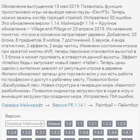
Обновление выпущенное 13 мая 2019. Появилась функция
приостановки игры не выводя меню паузы «Esc+F3». Теперь
можно зажечь костёр горящей стрелой. Исправлено 50 ошибок.
Это обновление версии 1.14. Майнкрафт 1.14 — Крупное
обновление — Village and Pillage от 23 апреля 2019. Из название
понятно, что оно в основном затрагивает деревни. Добавлено: 23
блока, 8 предметов, 8 мобов, 7 достижений, 5 звуков, 4 вида
статистики, 2 эффекта, 2 вида частиц. Изменено состояние игрока
при зажатой кнопки shift, теперь персонаж становится высотой в
1.5 блока и может пролезать в отверстия данной высоты. Эффект
«Клеймо беды» запускает новый ивент «Набег». Теперь цены
сделок с жителями зависят от репутации игрока в деревне.
Жители обновляют запасы для торговли если у них есть работа
по профессии и доступ к рабочему месту. Появился биом
«Бамбуковый лес». Новая структура в генерации мира «Аванпост
разбойников». Появился индикатор загрузки при в ходе в игру и
анимация загрузки при создании мира. Исправлено 764 ошибки.
→
→
Сервера Майнкрафт
Версия PE 1.14.1
Paintball — Пейнтбол
Версии:
Сервера Майнкрафт
Новые
1.0
1.1
1.2.1
1.2.2
1.2.3
1.2.4
1.2.5
1.3.1
1.3.2
1.4.2
1.4.4
1.4.5
1.4.6
1.4.7