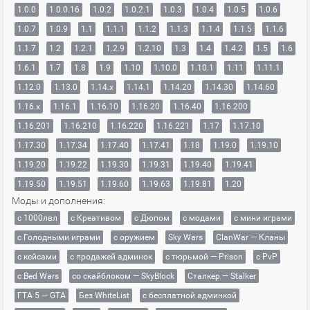
1.0.0
1.0.0.16
1.0.2
1.0.2.1
1.0.3
1.0.4
1.0.5
1.0.6
1.0.7
1.0.9
1.1
1.1.1
1.1.2
1.1.3
1.1.4
1.1.5
1.1.6
1.1.7
1.2
1.2.1
1.2.9
1.2.10
1.3
1.4
1.4.2
1.5
1.6
1.6.1
1.7
1.8
1.9
1.10
1.10.0
1.10.1
1.11
1.11.1
1.12.0
1.13.0
1.14.x
1.14.1
1.14.20
1.14.30
1.14.60
1.16.x
1.16.1
1.16.10
1.16.20
1.16.40
1.16.200
1.16.201
1.16.210
1.16.220
1.16.221
1.17
1.17.10
1.17.30
1.17.34
1.17.40
1.17.41
1.18
1.19.0
1.19.10
1.19.20
1.19.22
1.19.30
1.19.31
1.19.40
1.19.41
1.19.50
1.19.51
1.19.60
1.19.63
1.19.81
1.20
Моды и дополнения:
с 1000лвл
c Креативом
с Дюпом
с модами
с мини играми
с Голодными играми
с оружием
Sky Wars
ClanWar — Кланы
с кейсами
с продажей админок
с тюрьмой — Prison
с PvP
с Bed Wars
со скайблоком — SkyBlock
Сталкер — Stalker
ГТА 5 — GTA
Без WhiteList
с бесплатной админкой