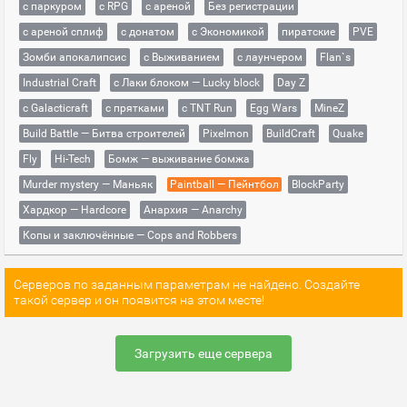
с паркуром
с RPG
с ареной
Без регистрации
с ареной сплиф
с донатом
с Экономикой
пиратские
PVE
Зомби апокалипсис
с Выживанием
с лаунчером
Flan`s
Industrial Craft
с Лаки блоком — Lucky block
Day Z
с Galacticraft
с прятками
с TNT Run
Egg Wars
MineZ
Build Battle — Битва строителей
Pixelmon
BuildCraft
Quake
Fly
Hi-Tech
Бомж — выживание бомжа
Murder mystery — Маньяк
Paintball — Пейнтбол
BlockParty
Хардкор — Hardcore
Анархия — Anarchy
Копы и заключённые — Cops and Robbers
Серверов по заданным параметрам не найдено. Создайте
такой сервер и он появится на этом месте!
Загрузить еще сервера