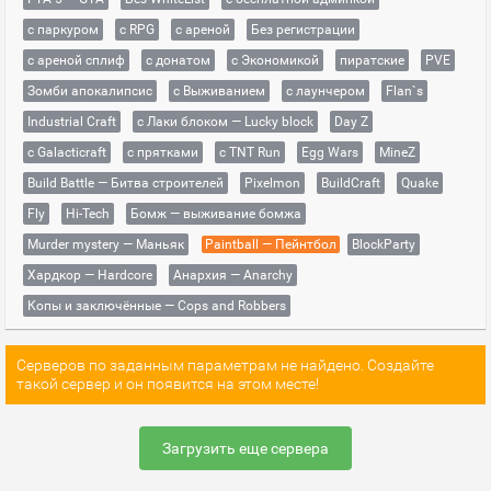
с паркуром
с RPG
с ареной
Без регистрации
с ареной сплиф
с донатом
с Экономикой
пиратские
PVE
Зомби апокалипсис
с Выживанием
с лаунчером
Flan`s
Industrial Craft
с Лаки блоком — Lucky block
Day Z
с Galacticraft
с прятками
с TNT Run
Egg Wars
MineZ
Build Battle — Битва строителей
Pixelmon
BuildCraft
Quake
Fly
Hi-Tech
Бомж — выживание бомжа
Murder mystery — Маньяк
Paintball — Пейнтбол
BlockParty
Хардкор — Hardcore
Анархия — Anarchy
Копы и заключённые — Cops and Robbers
Серверов по заданным параметрам не найдено. Создайте
такой сервер и он появится на этом месте!
Загрузить еще сервера