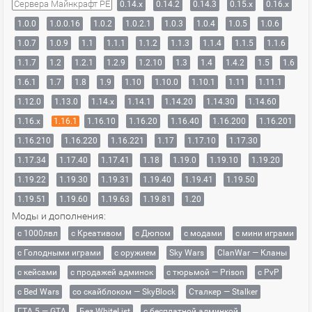
Сервера Майнкрафт PE
0.14.x
0.14.2
0.14.3
0.15.x
0.16.x
1.0.0
1.0.0.16
1.0.2
1.0.2.1
1.0.3
1.0.4
1.0.5
1.0.6
1.0.7
1.0.9
1.1
1.1.1
1.1.2
1.1.3
1.1.4
1.1.5
1.1.6
1.1.7
1.2
1.2.1
1.2.9
1.2.10
1.3
1.4
1.4.2
1.5
1.6
1.6.1
1.7
1.8
1.9
1.10
1.10.0
1.10.1
1.11
1.11.1
1.12.0
1.13.0
1.14.x
1.14.1
1.14.20
1.14.30
1.14.60
1.16.x
1.16.1
1.16.10
1.16.20
1.16.40
1.16.200
1.16.201
1.16.210
1.16.220
1.16.221
1.17
1.17.10
1.17.30
1.17.34
1.17.40
1.17.41
1.18
1.19.0
1.19.10
1.19.20
1.19.22
1.19.30
1.19.31
1.19.40
1.19.41
1.19.50
1.19.51
1.19.60
1.19.63
1.19.81
1.20
Моды и дополнения:
с 1000лвл
c Креативом
с Дюпом
с модами
с мини играми
с Голодными играми
с оружием
Sky Wars
ClanWar — Кланы
с кейсами
с продажей админок
с тюрьмой — Prison
с PvP
с Bed Wars
со скайблоком — SkyBlock
Сталкер — Stalker
ГТА 5 — GTA
Без WhiteList
с бесплатной админкой