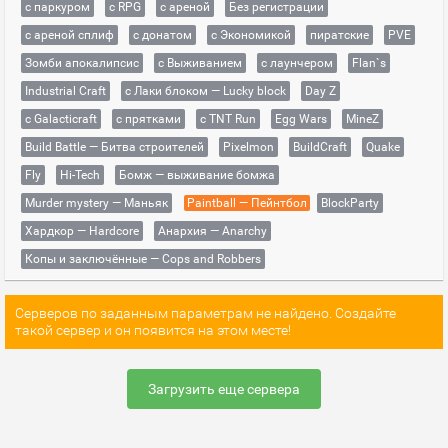
с паркуром
с RPG
с ареной
Без регистрации
с ареной сплиф
с донатом
с Экономикой
пиратские
PVE
Зомби апокалипсис
с Выживанием
с лаунчером
Flan`s
Industrial Craft
с Лаки блоком — Lucky block
Day Z
с Galacticraft
с прятками
с TNT Run
Egg Wars
MineZ
Build Battle — Битва строителей
Pixelmon
BuildCraft
Quake
Fly
Hi-Tech
Бомж — выживание бомжа
Murder mystery — Маньяк
Paintball — Пейнтбол
BlockParty
Хардкор — Hardcore
Анархия — Anarchy
Копы и заключённые — Cops and Robbers
Серверов по заданным параметрам не найдено. Создайте
такой сервер и он появится на этом месте!
Загрузить еще сервера