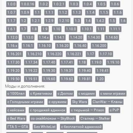
1.0.0
1.0.0.16
1.0.2
1.0.2.1
1.0.3
1.0.4
1.0.5
1.0.6
1.0.7
1.0.9
1.1
1.1.1
1.1.2
1.1.3
1.1.4
1.1.5
1.1.6
1.1.7
1.2
1.2.1
1.2.9
1.2.10
1.3
1.4
1.4.2
1.5
1.6
1.6.1
1.7
1.8
1.9
1.10
1.10.0
1.10.1
1.11
1.11.1
1.12.0
1.13.0
1.14.x
1.14.1
1.14.20
1.14.30
1.14.60
1.16.x
1.16.1
1.16.10
1.16.20
1.16.40
1.16.200
1.16.201
1.16.210
1.16.220
1.16.221
1.17
1.17.10
1.17.30
1.17.34
1.17.40
1.17.41
1.18
1.19.0
1.19.10
1.19.20
1.19.22
1.19.30
1.19.31
1.19.40
1.19.41
1.19.50
1.19.51
1.19.60
1.19.63
1.19.81
1.20
Моды и дополнения:
с 1000лвл
c Креативом
с Дюпом
с модами
с мини играми
с Голодными играми
с оружием
Sky Wars
ClanWar — Кланы
с кейсами
с продажей админок
с тюрьмой — Prison
с PvP
с Bed Wars
со скайблоком — SkyBlock
Сталкер — Stalker
ГТА 5 — GTA
Без WhiteList
с бесплатной админкой