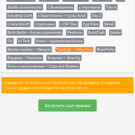
Зомби апокалипсис
с Выживанием
с лаунчером
Flan`s
Industrial Craft
с Лаки блоком — Lucky block
Day Z
с Galacticraft
с прятками
с TNT Run
Egg Wars
MineZ
Build Battle — Битва строителей
Pixelmon
BuildCraft
Quake
Fly
Hi-Tech
Бомж — выживание бомжа
Murder mystery — Маньяк
Paintball — Пейнтбол
BlockParty
Хардкор — Hardcore
Анархия — Anarchy
Копы и заключённые — Cops and Robbers
Серверов по заданным параметрам не найдено. Создайте
такой сервер и он появится на этом месте!
Загрузить еще сервера