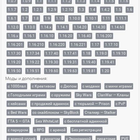
1.0.7
1.0.9
1.1
1.1.1
1.1.2
1.1.3
1.1.4
1.1.5
1.1.6
1.1.7
1.2
1.2.1
1.2.9
1.2.10
1.3
1.4
1.4.2
1.5
1.6
1.6.1
1.7
1.8
1.9
1.10
1.10.0
1.10.1
1.11
1.11.1
1.12.0
1.13.0
1.14.x
1.14.1
1.14.20
1.14.30
1.14.60
1.16.x
1.16.1
1.16.10
1.16.20
1.16.40
1.16.200
1.16.201
1.16.210
1.16.220
1.16.221
1.17
1.17.10
1.17.30
1.17.34
1.17.40
1.17.41
1.18
1.19.0
1.19.10
1.19.20
1.19.22
1.19.30
1.19.31
1.19.40
1.19.41
1.19.50
1.19.51
1.19.60
1.19.63
1.19.81
1.20
Моды и дополнения:
с 1000лвл
c Креативом
с Дюпом
с модами
с мини играми
с Голодными играми
с оружием
Sky Wars
ClanWar — Кланы
с кейсами
с продажей админок
с тюрьмой — Prison
с PvP
с Bed Wars
со скайблоком — SkyBlock
Сталкер — Stalker
ГТА 5 — GTA
Без WhiteList
с бесплатной админкой
с паркуром
с RPG
с ареной
Без регистрации
с ареной сплиф
с донатом
с Экономикой
пиратские
PVE