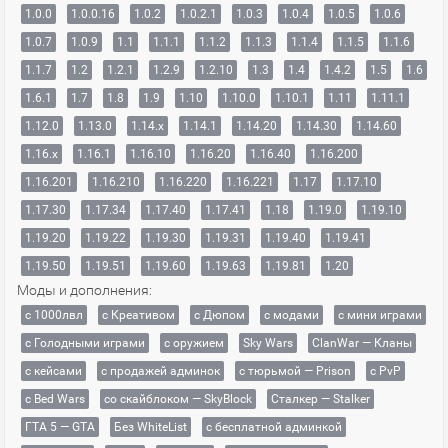
1.0.0
1.0.0.16
1.0.2
1.0.2.1
1.0.3
1.0.4
1.0.5
1.0.6
1.0.7
1.0.9
1.1
1.1.1
1.1.2
1.1.3
1.1.4
1.1.5
1.1.6
1.1.7
1.2
1.2.1
1.2.9
1.2.10
1.3
1.4
1.4.2
1.5
1.6
1.6.1
1.7
1.8
1.9
1.10
1.10.0
1.10.1
1.11
1.11.1
1.12.0
1.13.0
1.14.x
1.14.1
1.14.20
1.14.30
1.14.60
1.16.x
1.16.1
1.16.10
1.16.20
1.16.40
1.16.200
1.16.201
1.16.210
1.16.220
1.16.221
1.17
1.17.10
1.17.30
1.17.34
1.17.40
1.17.41
1.18
1.19.0
1.19.10
1.19.20
1.19.22
1.19.30
1.19.31
1.19.40
1.19.41
1.19.50
1.19.51
1.19.60
1.19.63
1.19.81
1.20
Моды и дополнения:
с 1000лвл
c Креативом
с Дюпом
с модами
с мини играми
с Голодными играми
с оружием
Sky Wars
ClanWar — Кланы
с кейсами
с продажей админок
с тюрьмой — Prison
с PvP
с Bed Wars
со скайблоком — SkyBlock
Сталкер — Stalker
ГТА 5 — GTA
Без WhiteList
с бесплатной админкой