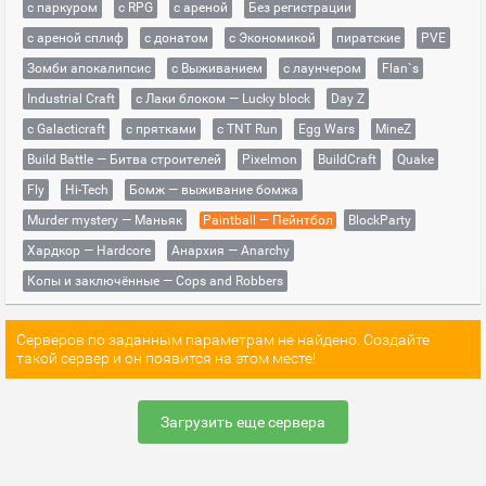
с паркуром
с RPG
с ареной
Без регистрации
с ареной сплиф
с донатом
с Экономикой
пиратские
PVE
Зомби апокалипсис
с Выживанием
с лаунчером
Flan`s
Industrial Craft
с Лаки блоком — Lucky block
Day Z
с Galacticraft
с прятками
с TNT Run
Egg Wars
MineZ
Build Battle — Битва строителей
Pixelmon
BuildCraft
Quake
Fly
Hi-Tech
Бомж — выживание бомжа
Murder mystery — Маньяк
Paintball — Пейнтбол
BlockParty
Хардкор — Hardcore
Анархия — Anarchy
Копы и заключённые — Cops and Robbers
Серверов по заданным параметрам не найдено. Создайте
такой сервер и он появится на этом месте!
Загрузить еще сервера