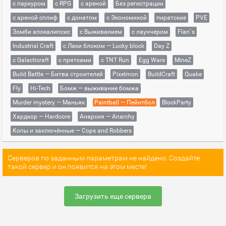
с паркуром
с RPG
с ареной
Без регистрации
с ареной сплиф
с донатом
с Экономикой
пиратские
PVE
Зомби апокалипсис
с Выживанием
с лаунчером
Flan`s
Industrial Craft
с Лаки блоком — Lucky block
Day Z
с Galacticraft
с прятками
с TNT Run
Egg Wars
MineZ
Build Battle — Битва строителей
Pixelmon
BuildCraft
Quake
Fly
Hi-Tech
Бомж — выживание бомжа
Murder mystery — Маньяк
Paintball — Пейнтбол
BlockParty
Хардкор — Hardcore
Анархия — Anarchy
Копы и заключённые — Cops and Robbers
Серверов по заданным параметрам не найдено. Создайте
такой сервер и он появится на этом месте!
Загрузить еще сервера