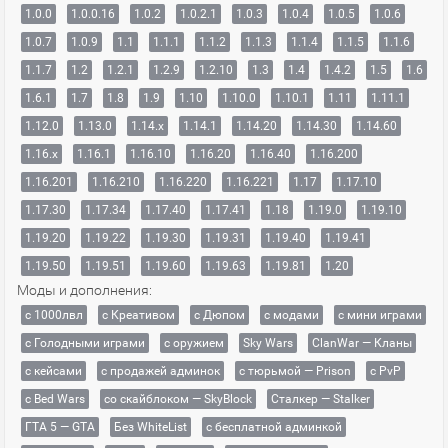
1.0.0
1.0.0.16
1.0.2
1.0.2.1
1.0.3
1.0.4
1.0.5
1.0.6
1.0.7
1.0.9
1.1
1.1.1
1.1.2
1.1.3
1.1.4
1.1.5
1.1.6
1.1.7
1.2
1.2.1
1.2.9
1.2.10
1.3
1.4
1.4.2
1.5
1.6
1.6.1
1.7
1.8
1.9
1.10
1.10.0
1.10.1
1.11
1.11.1
1.12.0
1.13.0
1.14.x
1.14.1
1.14.20
1.14.30
1.14.60
1.16.x
1.16.1
1.16.10
1.16.20
1.16.40
1.16.200
1.16.201
1.16.210
1.16.220
1.16.221
1.17
1.17.10
1.17.30
1.17.34
1.17.40
1.17.41
1.18
1.19.0
1.19.10
1.19.20
1.19.22
1.19.30
1.19.31
1.19.40
1.19.41
1.19.50
1.19.51
1.19.60
1.19.63
1.19.81
1.20
Моды и дополнения:
с 1000лвл
c Креативом
с Дюпом
с модами
с мини играми
с Голодными играми
с оружием
Sky Wars
ClanWar — Кланы
с кейсами
с продажей админок
с тюрьмой — Prison
с PvP
с Bed Wars
со скайблоком — SkyBlock
Сталкер — Stalker
ГТА 5 — GTA
Без WhiteList
с бесплатной админкой