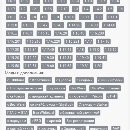
1.0.7
1.0.9
1.1
1.1.1
1.1.2
1.1.3
1.1.4
1.1.5
1.1.6
1.1.7
1.2
1.2.1
1.2.9
1.2.10
1.3
1.4
1.4.2
1.5
1.6
1.6.1
1.7
1.8
1.9
1.10
1.10.0
1.10.1
1.11
1.11.1
1.12.0
1.13.0
1.14.x
1.14.1
1.14.20
1.14.30
1.14.60
1.16.x
1.16.1
1.16.10
1.16.20
1.16.40
1.16.200
1.16.201
1.16.210
1.16.220
1.16.221
1.17
1.17.10
1.17.30
1.17.34
1.17.40
1.17.41
1.18
1.19.0
1.19.10
1.19.20
1.19.22
1.19.30
1.19.31
1.19.40
1.19.41
1.19.50
1.19.51
1.19.60
1.19.63
1.19.81
1.20
Моды и дополнения:
с 1000лвл
c Креативом
с Дюпом
с модами
с мини играми
с Голодными играми
с оружием
Sky Wars
ClanWar — Кланы
с кейсами
с продажей админок
с тюрьмой — Prison
с PvP
с Bed Wars
со скайблоком — SkyBlock
Сталкер — Stalker
ГТА 5 — GTA
Без WhiteList
с бесплатной админкой
с паркуром
с RPG
с ареной
Без регистрации
с ареной сплиф
с донатом
с Экономикой
пиратские
PVE