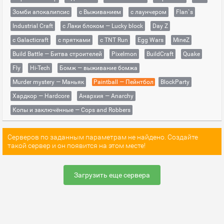
Зомби апокалипсис
с Выживанием
с лаунчером
Flan`s
Industrial Craft
с Лаки блоком — Lucky block
Day Z
с Galacticraft
с прятками
с TNT Run
Egg Wars
MineZ
Build Battle — Битва строителей
Pixelmon
BuildCraft
Quake
Fly
Hi-Tech
Бомж — выживание бомжа
Murder mystery — Маньяк
Paintball — Пейнтбол
BlockParty
Хардкор — Hardcore
Анархия — Anarchy
Копы и заключённые — Cops and Robbers
Серверов по заданным параметрам не найдено. Создайте
такой сервер и он появится на этом месте!
Загрузить еще сервера