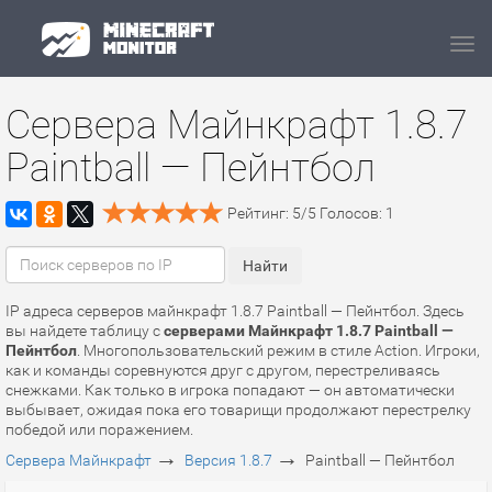
Navi
Сервера Майнкрафт 1.8.7
Paintball — Пейнтбол
Рейтинг:
5
/
5
Голосов:
1
IP адреса серверов майнкрафт 1.8.7 Paintball — Пейнтбол. Здесь
вы найдете таблицу с
серверами Майнкрафт 1.8.7 Paintball —
Пейнтбол
. Многопользовательский режим в стиле Action. Игроки,
как и команды соревнуются друг с другом, перестреливаясь
снежками. Как только в игрока попадают — он автоматически
выбывает, ожидая пока его товарищи продолжают перестрелку
победой или поражением.
→
→
Сервера Майнкрафт
Версия 1.8.7
Paintball — Пейнтбол