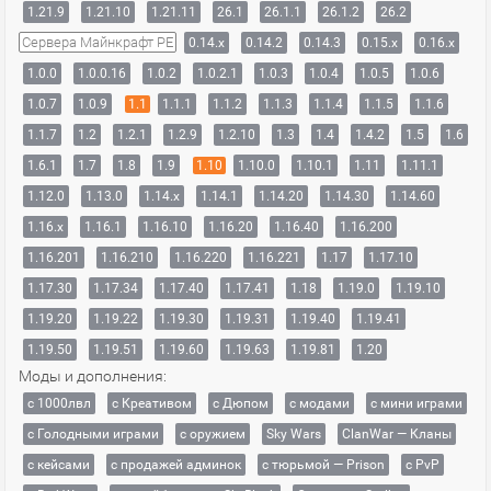
1.21.9
1.21.10
1.21.11
26.1
26.1.1
26.1.2
26.2
Сервера Майнкрафт PE
0.14.x
0.14.2
0.14.3
0.15.x
0.16.x
1.0.0
1.0.0.16
1.0.2
1.0.2.1
1.0.3
1.0.4
1.0.5
1.0.6
1.0.7
1.0.9
1.1
1.1.1
1.1.2
1.1.3
1.1.4
1.1.5
1.1.6
1.1.7
1.2
1.2.1
1.2.9
1.2.10
1.3
1.4
1.4.2
1.5
1.6
1.6.1
1.7
1.8
1.9
1.10
1.10.0
1.10.1
1.11
1.11.1
1.12.0
1.13.0
1.14.x
1.14.1
1.14.20
1.14.30
1.14.60
1.16.x
1.16.1
1.16.10
1.16.20
1.16.40
1.16.200
1.16.201
1.16.210
1.16.220
1.16.221
1.17
1.17.10
1.17.30
1.17.34
1.17.40
1.17.41
1.18
1.19.0
1.19.10
1.19.20
1.19.22
1.19.30
1.19.31
1.19.40
1.19.41
1.19.50
1.19.51
1.19.60
1.19.63
1.19.81
1.20
Моды и дополнения:
с 1000лвл
c Креативом
с Дюпом
с модами
с мини играми
с Голодными играми
с оружием
Sky Wars
ClanWar — Кланы
с кейсами
с продажей админок
с тюрьмой — Prison
с PvP