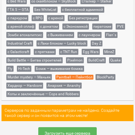
с Bed Wars
со скайблоком — SkyBlock
Сталкер — Stalker
ГТА 5 — GTA
Без WhiteList
с бесплатной админкой
с паркуром
с RPG
с ареной
Без регистрации
с ареной сплиф
с донатом
с Экономикой
пиратские
PVE
Зомби апокалипсис
с Выживанием
с лаунчером
Flan`s
Industrial Craft
с Лаки блоком — Lucky block
Day Z
с Galacticraft
с прятками
с TNT Run
Egg Wars
MineZ
Build Battle — Битва строителей
Pixelmon
BuildCraft
Quake
Fly
Hi-Tech
Бомж — выживание бомжа
Murder mystery — Маньяк
Paintball — Пейнтбол
BlockParty
Хардкор — Hardcore
Анархия — Anarchy
Копы и заключённые — Cops and Robbers
Серверов по заданным параметрам не найдено. Создайте
такой сервер и он появится на этом месте!
Загрузить еще сервера