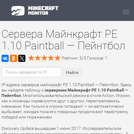
Navi
Сервера Майнкрафт PE
1.10 Paintball — Пейнтбол
Рейтинг:
5
/
5
Голосов:
1
IP адреса серверов майнкрафт PE 1.10 Paintball — Пейнтбол. Здесь
вы найдете таблицу с
серверами Майнкрафт PE 1.10 Paintball —
Пейнтбол
. Многопользовательский режим в стиле Action. Игроки,
как и команды соревнуются друг с другом, перестреливаясь
снежками. Как только в игрока попадают — он автоматически
выбывает, ожидая пока его товарищи продолжают перестрелку
победой или поражением.
Discovery Update вышедшее 1 июня 2017. Исследовательское
обновление принесло: зачарование починки, ледяную ступень, 5