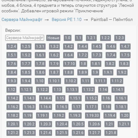
мобов, 4 блока, 4 предмета и теперь спаунится структура `Лесной
особняк`. Добавлен игровой режим `Приключение`
→
→
Сервера Майнкрафт
Версия PE 1.10
Paintball — Пейнтбол
Версии:
Сервера Майнкрафт
Новые
1.0
1.1
1.2.1
1.2.2
1.2.3
1.2.4
1.2.5
1.3.1
1.3.2
1.4.2
1.4.4
1.4.5
1.4.6
1.4.7
1.5.1
1.5.2
1.6.1
1.6.2
1.6.4
1.7.2
1.7.3
1.7.4
1.7.5
1.7.6
1.7.7
1.7.8
1.7.9
1.7.10
1.8
1.8.1
1.8.2
1.8.3
1.8.4
1.8.5
1.8.6
1.8.7
1.8.8
1.8.9
1.9
1.9.1
1.9.2
1.9.3
1.9.4
1.10
1.10.1
1.10.2
1.11
1.11.1
1.11.2
1.12
1.12.1
1.12.2
1.13
1.13.1
1.13.2
1.14
1.14.1
1.14.2
1.14.3
1.14.4
1.15
1.15.1
1.15.2
1.16
1.16.1
1.16.2
1.16.3
1.16.4
1.16.5
1.17
1.17.1
1.18
1.18.1
1.18.2
1.19
1.19.1
1.19.2
1.19.3
1.19.33
1.19.4
1.20
1.20.1
1.20.2
1.20.3
1.20.4
1.20.5
1.20.6
1.21
1.21.1
1.21.2
1.21.3
1.21.4
1.21.5
1.21.6
1.21.7
1.21.8