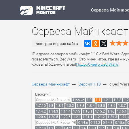
Сервера Майнкр
Сервера Майнкрафт 
Быстрая версия сайта
IP адреса серверов майнкрафт 1.10 с Bed Wars. Зде
повеселиться. BedWars - Это мини-игра, где вам 
кровать! Удачной игры!
Подробнее о Bed Wars
→
→
Сервера Майнкрафт
Версия 1.10
с Bed War
Версии:
Сервера Майнкрафт
Новые
1.0
1.1
1.2.1
1.2.2
1.2
1.7.10
1.8
1.8.1
1.8.2
1.8.3
1.8.4
1.8.5
1.8.6
1.8.7
1.14.2
1.14.3
1.14.4
1.15
1.15.1
1.15.2
1.16
1.16.1
1.20.4
1.20.5
1.20.6
1.21
1.21.1
1.21.2
1.21.3
1.21.
Сервера Майнкрафт PE
0.14.x
0.14.2
0.14.3
0.15.x
0
1.2.10
1.3
1.4
1.4.2
1.5
1.6
1.6.1
1.7
1.8
1.9
1.10