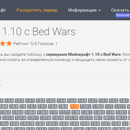
афт
Раскрутить сервер
Информация
Скачать
MoonLaun
1.10 с Bed Wars
Рейтинг:
5
/
5
Голосов:
1
сь вы найдете таблицу с
серверами Майнкрафт 1.10 с Bed Wars
. Ми
нужно играть за определённую команду и защищать свою кровать от
s
.3
1.2.4
1.2.5
1.3.1
1.3.2
1.4.2
1.4.4
1.4.5
1.4.6
1.4.7
1.5.1
1.5.2
1.6.1
1.8.8
1.8.9
1.9
1.9.1
1.9.2
1.9.3
1.9.4
1.10
1.10.1
1.10.2
1.11
1.11.1
1
1.16.2
1.16.3
1.16.4
1.16.5
1.17
1.17.1
1.18
1.18.1
1.18.2
1.19
1.19.1
4
1.21.5
1.21.6
1.21.7
1.21.8
1.21.9
1.21.10
1.21.11
26.1
26.1.1
26.1.2
.16.x
1.0.0
1.0.0.16
1.0.2
1.0.2.1
1.0.3
1.0.4
1.0.5
1.0.6
1.0.7
1.0.9
1.1
1.10.0
1.10.1
1.11
1.11.1
1.12.0
1.13.0
1.14.x
1.14.1
1.14.20
1.14.30
1