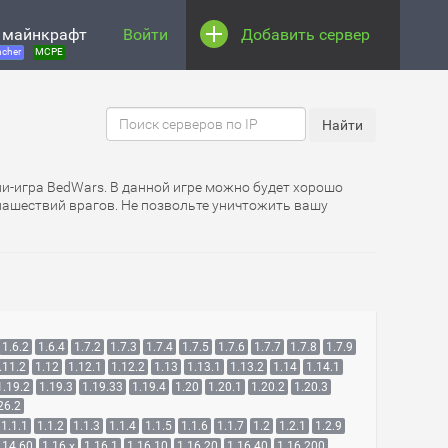
 майнкрафт
Войти
Добавить сервер
cher
MCPE
ни-игра BedWars. В данной игре можно будет хорошо
 нашествий врагов. Не позвольте уничтожить вашу
1.6.2
1.6.4
1.7.2
1.7.3
1.7.4
1.7.5
1.7.6
1.7.7
1.7.8
1.7.9
.11.2
1.12
1.12.1
1.12.2
1.13
1.13.1
1.13.2
1.14
1.14.1
1.19.2
1.19.3
1.19.33
1.19.4
1.20
1.20.1
1.20.2
1.20.3
26.2
1.1.1
1.1.2
1.1.3
1.1.4
1.1.5
1.1.6
1.1.7
1.2
1.2.1
1.2.9
.14.60
1.16.x
1.16.1
1.16.10
1.16.20
1.16.40
1.16.200