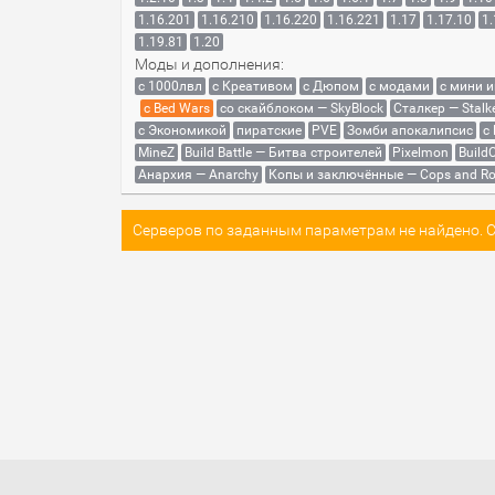
1.16.201
1.16.210
1.16.220
1.16.221
1.17
1.17.10
1.
1.19.81
1.20
Моды и дополнения:
с 1000лвл
c Креативом
с Дюпом
с модами
с мини 
с Bed Wars
со скайблоком — SkyBlock
Сталкер — Stalk
с Экономикой
пиратские
PVE
Зомби апокалипсис
с
MineZ
Build Battle — Битва строителей
Pixelmon
BuildC
Анархия — Anarchy
Копы и заключённые — Cops and Ro
Серверов по заданным параметрам не найдено. Со