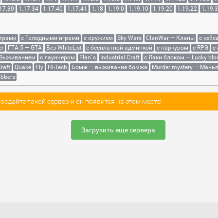
17.30
1.17.34
1.17.40
1.17.41
1.18
1.19.0
1.19.10
1.19.20
1.19.22
1.19.
играми
с Голодными играми
с оружием
Sky Wars
ClanWar — Кланы
с кейс
er
ГТА 5 — GTA
Без WhiteList
с бесплатной админкой
с паркуром
с RPG
с
 Выживанием
с лаунчером
Flan`s
Industrial Craft
с Лаки блоком — Lucky blo
raft
Quake
Fly
Hi-Tech
Бомж — выживание бомжа
Murder mystery — Мань
bbers
здайте такой сервер и он появится на этом месте!
Загрузить еще сервера