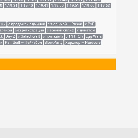
30
1.19.31
1.19.40
1.19.41
1.19.50
1.19.51
1.19.60
1.19.63
ами
с продажей админок
с тюрьмой — Prison
с PvP
 ареной
Без регистрации
с ареной сплиф
с донатом
ck
Day Z
с Galacticraft
с прятками
с TNT Run
Egg Wars
як
Paintball — Пейнтбол
BlockParty
Хардкор — Hardcore