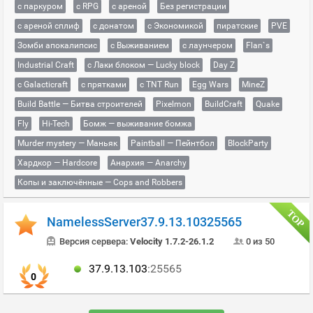
с паркуром
с RPG
с ареной
Без регистрации
с ареной сплиф
с донатом
с Экономикой
пиратские
PVE
Зомби апокалипсис
с Выживанием
с лаунчером
Flan`s
Industrial Craft
с Лаки блоком — Lucky block
Day Z
с Galacticraft
с прятками
с TNT Run
Egg Wars
MineZ
Build Battle — Битва строителей
Pixelmon
BuildCraft
Quake
Fly
Hi-Tech
Бомж — выживание бомжа
Murder mystery — Маньяк
Paintball — Пейнтбол
BlockParty
Хардкор — Hardcore
Анархия — Anarchy
Копы и заключённые — Cops and Robbers
NamelessServer37.9.13.10325565
Версия сервера:
Velocity 1.7.2-26.1.2
0 из 50
37.9.13.103
:25565
0