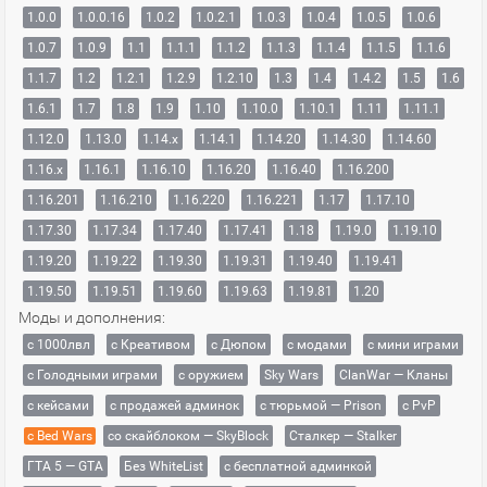
1.0.0
1.0.0.16
1.0.2
1.0.2.1
1.0.3
1.0.4
1.0.5
1.0.6
1.0.7
1.0.9
1.1
1.1.1
1.1.2
1.1.3
1.1.4
1.1.5
1.1.6
1.1.7
1.2
1.2.1
1.2.9
1.2.10
1.3
1.4
1.4.2
1.5
1.6
1.6.1
1.7
1.8
1.9
1.10
1.10.0
1.10.1
1.11
1.11.1
1.12.0
1.13.0
1.14.x
1.14.1
1.14.20
1.14.30
1.14.60
1.16.x
1.16.1
1.16.10
1.16.20
1.16.40
1.16.200
1.16.201
1.16.210
1.16.220
1.16.221
1.17
1.17.10
1.17.30
1.17.34
1.17.40
1.17.41
1.18
1.19.0
1.19.10
1.19.20
1.19.22
1.19.30
1.19.31
1.19.40
1.19.41
1.19.50
1.19.51
1.19.60
1.19.63
1.19.81
1.20
Моды и дополнения:
с 1000лвл
c Креативом
с Дюпом
с модами
с мини играми
с Голодными играми
с оружием
Sky Wars
ClanWar — Кланы
с кейсами
с продажей админок
с тюрьмой — Prison
с PvP
с Bed Wars
со скайблоком — SkyBlock
Сталкер — Stalker
ГТА 5 — GTA
Без WhiteList
с бесплатной админкой