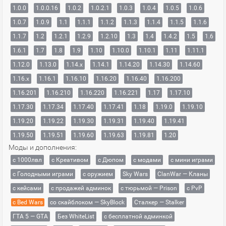
1.0.0
1.0.0.16
1.0.2
1.0.2.1
1.0.3
1.0.4
1.0.5
1.0.6
1.0.7
1.0.9
1.1
1.1.1
1.1.2
1.1.3
1.1.4
1.1.5
1.1.6
1.1.7
1.2
1.2.1
1.2.9
1.2.10
1.3
1.4
1.4.2
1.5
1.6
1.6.1
1.7
1.8
1.9
1.10
1.10.0
1.10.1
1.11
1.11.1
1.12.0
1.13.0
1.14.x
1.14.1
1.14.20
1.14.30
1.14.60
1.16.x
1.16.1
1.16.10
1.16.20
1.16.40
1.16.200
1.16.201
1.16.210
1.16.220
1.16.221
1.17
1.17.10
1.17.30
1.17.34
1.17.40
1.17.41
1.18
1.19.0
1.19.10
1.19.20
1.19.22
1.19.30
1.19.31
1.19.40
1.19.41
1.19.50
1.19.51
1.19.60
1.19.63
1.19.81
1.20
Моды и дополнения:
с 1000лвл
c Креативом
с Дюпом
с модами
с мини играми
с Голодными играми
с оружием
Sky Wars
ClanWar — Кланы
с кейсами
с продажей админок
с тюрьмой — Prison
с PvP
с Bed Wars
со скайблоком — SkyBlock
Сталкер — Stalker
ГТА 5 — GTA
Без WhiteList
с бесплатной админкой