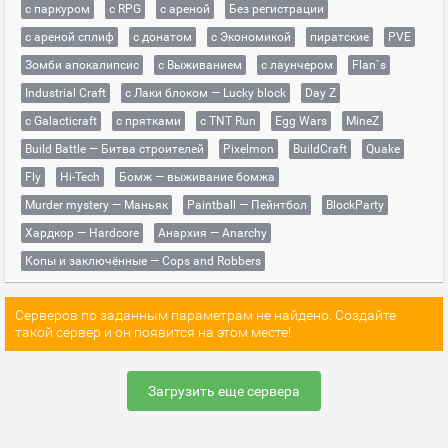
с паркуром
с RPG
с ареной
Без регистрации
с ареной сплиф
с донатом
с Экономикой
пиратские
PVE
Зомби апокалипсис
с Выживанием
с лаунчером
Flan`s
Industrial Craft
с Лаки блоком — Lucky block
Day Z
с Galacticraft
с прятками
с TNT Run
Egg Wars
MineZ
Build Battle — Битва строителей
Pixelmon
BuildCraft
Quake
Fly
Hi-Tech
Бомж — выживание бомжа
Murder mystery — Маньяк
Paintball — Пейнтбол
BlockParty
Хардкор — Hardcore
Анархия — Anarchy
Копы и заключённые — Cops and Robbers
Серверов по заданным параметрам не найдено. Создайте
такой сервер и он появится на этом месте!
Загрузить еще сервера