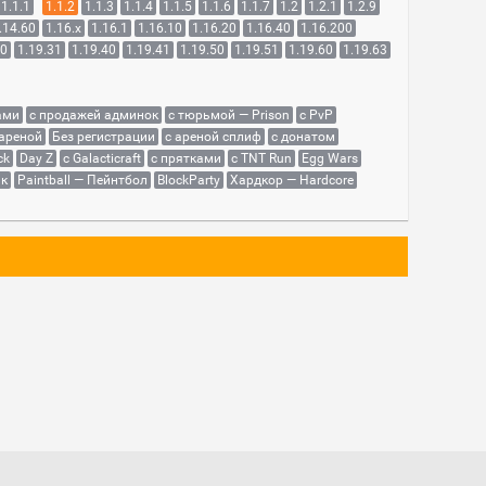
1.1.1
1.1.2
1.1.3
1.1.4
1.1.5
1.1.6
1.1.7
1.2
1.2.1
1.2.9
.14.60
1.16.x
1.16.1
1.16.10
1.16.20
1.16.40
1.16.200
30
1.19.31
1.19.40
1.19.41
1.19.50
1.19.51
1.19.60
1.19.63
ами
с продажей админок
с тюрьмой — Prison
с PvP
 ареной
Без регистрации
с ареной сплиф
с донатом
ck
Day Z
с Galacticraft
с прятками
с TNT Run
Egg Wars
як
Paintball — Пейнтбол
BlockParty
Хардкор — Hardcore