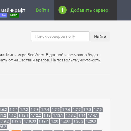
 майнкрафт
Войти
Добавить сервер
cher
MCPE
ars
. Мини-игра BedWars. В данной игре можно будет
вать от нашествий врагов. Не позвольте уничтожить
1.6.2
1.6.4
1.7.2
1.7.3
1.7.4
1.7.5
1.7.6
1.7.7
1.7.8
1.7.9
11.2
1.12
1.12.1
1.12.2
1.13
1.13.1
1.13.2
1.14
1.14.1
1.19.2
1.19.3
1.19.33
1.19.4
1.20
1.20.1
1.20.2
1.20.3
26.2