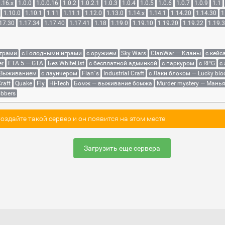
.16.x
1.0.0
1.0.0.16
1.0.2
1.0.2.1
1.0.3
1.0.4
1.0.5
1.0.6
1.0.7
1.0.9
1.1
1.10.0
1.10.1
1.11
1.11.1
1.12.0
1.13.0
1.14.x
1.14.1
1.14.20
1.14.30
1
17.30
1.17.34
1.17.40
1.17.41
1.18
1.19.0
1.19.10
1.19.20
1.19.22
1.19.
играми
с Голодными играми
с оружием
Sky Wars
ClanWar — Кланы
с кейс
er
ГТА 5 — GTA
Без WhiteList
с бесплатной админкой
с паркуром
с RPG
с
 Выживанием
с лаунчером
Flan`s
Industrial Craft
с Лаки блоком — Lucky blo
raft
Quake
Fly
Hi-Tech
Бомж — выживание бомжа
Murder mystery — Мань
bbers
здайте такой сервер и он появится на этом месте!
Загрузить еще сервера