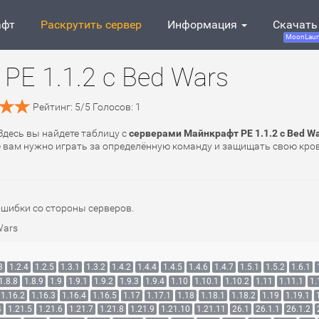
афт
Раскрутить сервер
Информация
Скачать
MoonLaun
PE 1.1.2 с Bed Wars
Рейтинг:
5
/
5
Голосов:
1
 Здесь вы найдете таблицу с
серверами Майнкрафт PE 1.1.2 с Bed W
де вам нужно играть за определённую команду и защищать свою кро
ошибки со стороны серверов.
Wars
3
1.2.4
1.2.5
1.3.1
1.3.2
1.4.2
1.4.4
1.4.5
1.4.6
1.4.7
1.5.1
1.5.2
1.6.1
1.8.8
1.8.9
1.9
1.9.1
1.9.2
1.9.3
1.9.4
1.10
1.10.1
1.10.2
1.11
1.11.1
1.
1.16.2
1.16.3
1.16.4
1.16.5
1.17
1.17.1
1.18
1.18.1
1.18.2
1.19
1.19.1
4
1.21.5
1.21.6
1.21.7
1.21.8
1.21.9
1.21.10
1.21.11
26.1
26.1.1
26.1.2