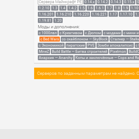
Сервера Майнкрафт PE
0.14.x
0.14.2
0.14.3
0.15.x
0
1.2.10
1.3
1.4
1.4.2
1.5
1.6
1.6.1
1.7
1.8
1.9
1.10
1.16.201
1.16.210
1.16.220
1.16.221
1.17
1.17.10
1.
1.19.81
1.20
Моды и дополнения:
с 1000лвл
c Креативом
с Дюпом
с модами
с мини 
с Bed Wars
со скайблоком — SkyBlock
Сталкер — Stalk
с Экономикой
пиратские
PVE
Зомби апокалипсис
с
MineZ
Build Battle — Битва строителей
Pixelmon
BuildC
Анархия — Anarchy
Копы и заключённые — Cops and Ro
Серверов по заданным параметрам не найдено. Со