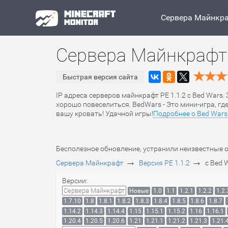
Сервера Майнкр
Сервера Майнкрафт 
Быстрая версия сайта
IP адреса серверов майнкрафт PE 1.1.2 с Bed Wars.
хорошо повеселиться. BedWars - Это мини-игра, г
вашу кровать! Удачной игры!
Подробнее о Bed Wars
Бесполезное обновление, устранили неизвестные 
→
→
Сервера Майнкрафт
Версия PE 1.1.2
с Bed 
Версии:
Сервера Майнкрафт
Новые
1.0
1.1
1.2.1
1.2.2
1.2.
1.7.10
1.8
1.8.1
1.8.2
1.8.3
1.8.4
1.8.5
1.8.6
1.8.7
1.14.2
1.14.3
1.14.4
1.15
1.15.1
1.15.2
1.16
1.16.1
1.20.4
1.20.5
1.20.6
1.21
1.21.1
1.21.2
1.21.3
1.21.