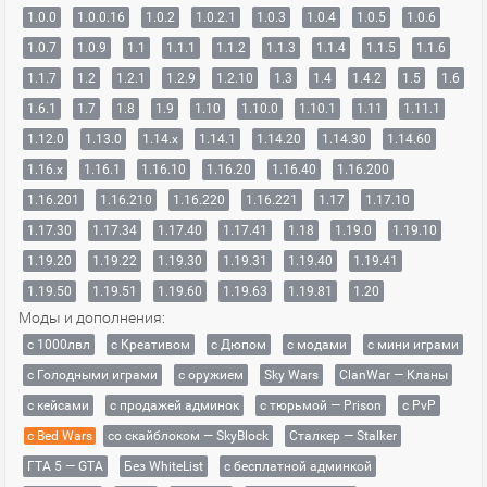
1.0.0
1.0.0.16
1.0.2
1.0.2.1
1.0.3
1.0.4
1.0.5
1.0.6
1.0.7
1.0.9
1.1
1.1.1
1.1.2
1.1.3
1.1.4
1.1.5
1.1.6
1.1.7
1.2
1.2.1
1.2.9
1.2.10
1.3
1.4
1.4.2
1.5
1.6
1.6.1
1.7
1.8
1.9
1.10
1.10.0
1.10.1
1.11
1.11.1
1.12.0
1.13.0
1.14.x
1.14.1
1.14.20
1.14.30
1.14.60
1.16.x
1.16.1
1.16.10
1.16.20
1.16.40
1.16.200
1.16.201
1.16.210
1.16.220
1.16.221
1.17
1.17.10
1.17.30
1.17.34
1.17.40
1.17.41
1.18
1.19.0
1.19.10
1.19.20
1.19.22
1.19.30
1.19.31
1.19.40
1.19.41
1.19.50
1.19.51
1.19.60
1.19.63
1.19.81
1.20
Моды и дополнения:
с 1000лвл
c Креативом
с Дюпом
с модами
с мини играми
с Голодными играми
с оружием
Sky Wars
ClanWar — Кланы
с кейсами
с продажей админок
с тюрьмой — Prison
с PvP
с Bed Wars
со скайблоком — SkyBlock
Сталкер — Stalker
ГТА 5 — GTA
Без WhiteList
с бесплатной админкой