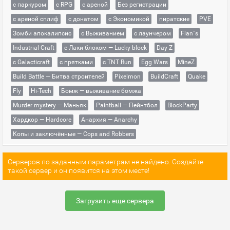
с паркуром
с RPG
с ареной
Без регистрации
с ареной сплиф
с донатом
с Экономикой
пиратские
PVE
Зомби апокалипсис
с Выживанием
с лаунчером
Flan`s
Industrial Craft
с Лаки блоком — Lucky block
Day Z
с Galacticraft
с прятками
с TNT Run
Egg Wars
MineZ
Build Battle — Битва строителей
Pixelmon
BuildCraft
Quake
Fly
Hi-Tech
Бомж — выживание бомжа
Murder mystery — Маньяк
Paintball — Пейнтбол
BlockParty
Хардкор — Hardcore
Анархия — Anarchy
Копы и заключённые — Cops and Robbers
Серверов по заданным параметрам не найдено. Создайте
такой сервер и он появится на этом месте!
Загрузить еще сервера