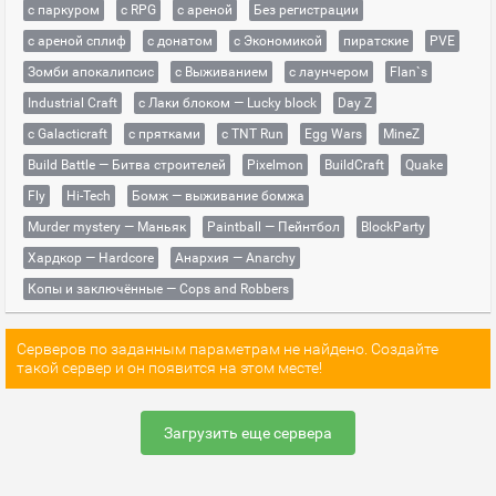
с паркуром
с RPG
с ареной
Без регистрации
с ареной сплиф
с донатом
с Экономикой
пиратские
PVE
Зомби апокалипсис
с Выживанием
с лаунчером
Flan`s
Industrial Craft
с Лаки блоком — Lucky block
Day Z
с Galacticraft
с прятками
с TNT Run
Egg Wars
MineZ
Build Battle — Битва строителей
Pixelmon
BuildCraft
Quake
Fly
Hi-Tech
Бомж — выживание бомжа
Murder mystery — Маньяк
Paintball — Пейнтбол
BlockParty
Хардкор — Hardcore
Анархия — Anarchy
Копы и заключённые — Cops and Robbers
Серверов по заданным параметрам не найдено. Создайте
такой сервер и он появится на этом месте!
Загрузить еще сервера