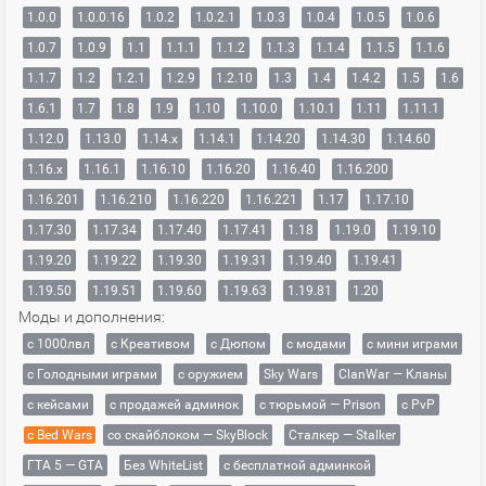
1.0.0
1.0.0.16
1.0.2
1.0.2.1
1.0.3
1.0.4
1.0.5
1.0.6
1.0.7
1.0.9
1.1
1.1.1
1.1.2
1.1.3
1.1.4
1.1.5
1.1.6
1.1.7
1.2
1.2.1
1.2.9
1.2.10
1.3
1.4
1.4.2
1.5
1.6
1.6.1
1.7
1.8
1.9
1.10
1.10.0
1.10.1
1.11
1.11.1
1.12.0
1.13.0
1.14.x
1.14.1
1.14.20
1.14.30
1.14.60
1.16.x
1.16.1
1.16.10
1.16.20
1.16.40
1.16.200
1.16.201
1.16.210
1.16.220
1.16.221
1.17
1.17.10
1.17.30
1.17.34
1.17.40
1.17.41
1.18
1.19.0
1.19.10
1.19.20
1.19.22
1.19.30
1.19.31
1.19.40
1.19.41
1.19.50
1.19.51
1.19.60
1.19.63
1.19.81
1.20
Моды и дополнения:
с 1000лвл
c Креативом
с Дюпом
с модами
с мини играми
с Голодными играми
с оружием
Sky Wars
ClanWar — Кланы
с кейсами
с продажей админок
с тюрьмой — Prison
с PvP
с Bed Wars
со скайблоком — SkyBlock
Сталкер — Stalker
ГТА 5 — GTA
Без WhiteList
с бесплатной админкой