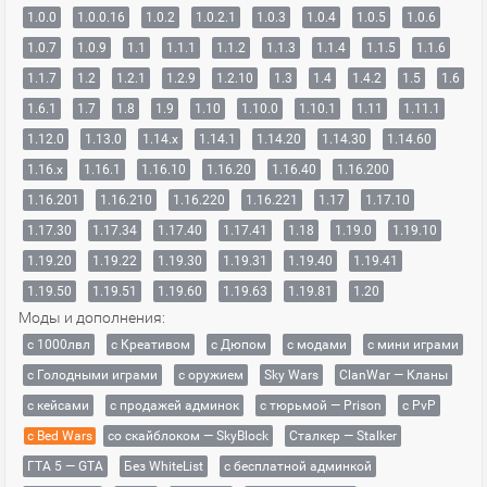
1.0.0
1.0.0.16
1.0.2
1.0.2.1
1.0.3
1.0.4
1.0.5
1.0.6
1.0.7
1.0.9
1.1
1.1.1
1.1.2
1.1.3
1.1.4
1.1.5
1.1.6
1.1.7
1.2
1.2.1
1.2.9
1.2.10
1.3
1.4
1.4.2
1.5
1.6
1.6.1
1.7
1.8
1.9
1.10
1.10.0
1.10.1
1.11
1.11.1
1.12.0
1.13.0
1.14.x
1.14.1
1.14.20
1.14.30
1.14.60
1.16.x
1.16.1
1.16.10
1.16.20
1.16.40
1.16.200
1.16.201
1.16.210
1.16.220
1.16.221
1.17
1.17.10
1.17.30
1.17.34
1.17.40
1.17.41
1.18
1.19.0
1.19.10
1.19.20
1.19.22
1.19.30
1.19.31
1.19.40
1.19.41
1.19.50
1.19.51
1.19.60
1.19.63
1.19.81
1.20
Моды и дополнения:
с 1000лвл
c Креативом
с Дюпом
с модами
с мини играми
с Голодными играми
с оружием
Sky Wars
ClanWar — Кланы
с кейсами
с продажей админок
с тюрьмой — Prison
с PvP
с Bed Wars
со скайблоком — SkyBlock
Сталкер — Stalker
ГТА 5 — GTA
Без WhiteList
с бесплатной админкой