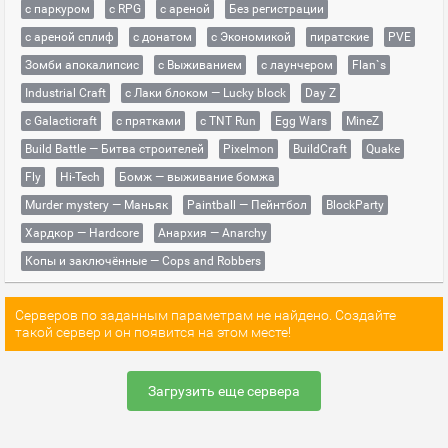
с паркуром
с RPG
с ареной
Без регистрации
с ареной сплиф
с донатом
с Экономикой
пиратские
PVE
Зомби апокалипсис
с Выживанием
с лаунчером
Flan`s
Industrial Craft
с Лаки блоком — Lucky block
Day Z
с Galacticraft
с прятками
с TNT Run
Egg Wars
MineZ
Build Battle — Битва строителей
Pixelmon
BuildCraft
Quake
Fly
Hi-Tech
Бомж — выживание бомжа
Murder mystery — Маньяк
Paintball — Пейнтбол
BlockParty
Хардкор — Hardcore
Анархия — Anarchy
Копы и заключённые — Cops and Robbers
Серверов по заданным параметрам не найдено. Создайте
такой сервер и он появится на этом месте!
Загрузить еще сервера