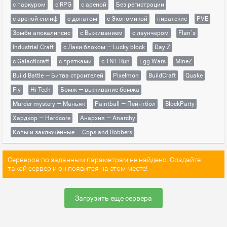
с паркуром
с RPG
с ареной
Без регистрации
с ареной сплиф
с донатом
с Экономикой
пиратские
PVE
Зомби апокалипсис
с Выживанием
с лаунчером
Flan`s
Industrial Craft
с Лаки блоком — Lucky block
Day Z
с Galacticraft
с прятками
с TNT Run
Egg Wars
MineZ
Build Battle — Битва строителей
Pixelmon
BuildCraft
Quake
Fly
Hi-Tech
Бомж — выживание бомжа
Murder mystery — Маньяк
Paintball — Пейнтбол
BlockParty
Хардкор — Hardcore
Анархия — Anarchy
Копы и заключённые — Cops and Robbers
Серверов по заданным параметрам не найдено. Создайте
такой сервер и он появится на этом месте!
Загрузить еще сервера