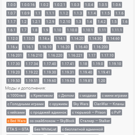
1.0.0
1.0.0.16
1.0.2
1.0.2.1
1.0.3
1.0.4
1.0.5
1.0.6
1.0.7
1.0.9
1.1
1.1.1
1.1.2
1.1.3
1.1.4
1.1.5
1.1.6
1.1.7
1.2
1.2.1
1.2.9
1.2.10
1.3
1.4
1.4.2
1.5
1.6
1.6.1
1.7
1.8
1.9
1.10
1.10.0
1.10.1
1.11
1.11.1
1.12.0
1.13.0
1.14.x
1.14.1
1.14.20
1.14.30
1.14.60
1.16.x
1.16.1
1.16.10
1.16.20
1.16.40
1.16.200
1.16.201
1.16.210
1.16.220
1.16.221
1.17
1.17.10
1.17.30
1.17.34
1.17.40
1.17.41
1.18
1.19.0
1.19.10
1.19.20
1.19.22
1.19.30
1.19.31
1.19.40
1.19.41
1.19.50
1.19.51
1.19.60
1.19.63
1.19.81
1.20
Моды и дополнения:
с 1000лвл
c Креативом
с Дюпом
с модами
с мини играми
с Голодными играми
с оружием
Sky Wars
ClanWar — Кланы
с кейсами
с продажей админок
с тюрьмой — Prison
с PvP
с Bed Wars
со скайблоком — SkyBlock
Сталкер — Stalker
ГТА 5 — GTA
Без WhiteList
с бесплатной админкой