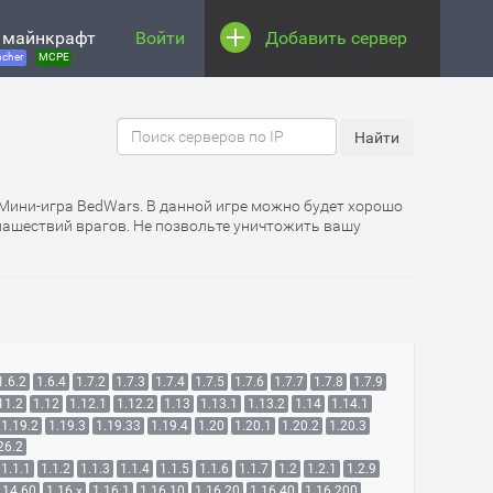
 майнкрафт
Войти
Добавить сервер
cher
MCPE
 Мини-игра BedWars. В данной игре можно будет хорошо
 нашествий врагов. Не позвольте уничтожить вашу
1.6.2
1.6.4
1.7.2
1.7.3
1.7.4
1.7.5
1.7.6
1.7.7
1.7.8
1.7.9
11.2
1.12
1.12.1
1.12.2
1.13
1.13.1
1.13.2
1.14
1.14.1
1.19.2
1.19.3
1.19.33
1.19.4
1.20
1.20.1
1.20.2
1.20.3
26.2
1.1.1
1.1.2
1.1.3
1.1.4
1.1.5
1.1.6
1.1.7
1.2
1.2.1
1.2.9
.14.60
1.16.x
1.16.1
1.16.10
1.16.20
1.16.40
1.16.200