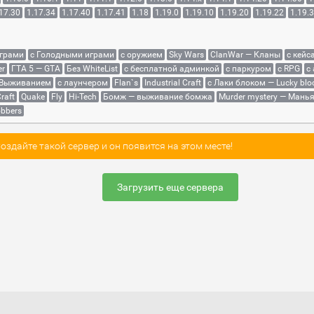
17.30
1.17.34
1.17.40
1.17.41
1.18
1.19.0
1.19.10
1.19.20
1.19.22
1.19.
играми
с Голодными играми
с оружием
Sky Wars
ClanWar — Кланы
с кейс
er
ГТА 5 — GTA
Без WhiteList
с бесплатной админкой
с паркуром
с RPG
с
 Выживанием
с лаунчером
Flan`s
Industrial Craft
с Лаки блоком — Lucky blo
raft
Quake
Fly
Hi-Tech
Бомж — выживание бомжа
Murder mystery — Мань
bbers
здайте такой сервер и он появится на этом месте!
Загрузить еще сервера