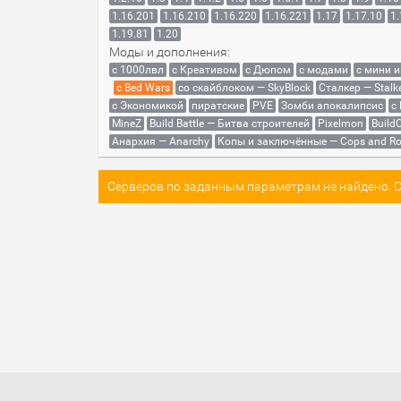
1.16.201
1.16.210
1.16.220
1.16.221
1.17
1.17.10
1.
1.19.81
1.20
Моды и дополнения:
с 1000лвл
c Креативом
с Дюпом
с модами
с мини 
с Bed Wars
со скайблоком — SkyBlock
Сталкер — Stalk
с Экономикой
пиратские
PVE
Зомби апокалипсис
с
MineZ
Build Battle — Битва строителей
Pixelmon
BuildC
Анархия — Anarchy
Копы и заключённые — Cops and Ro
Серверов по заданным параметрам не найдено. Со