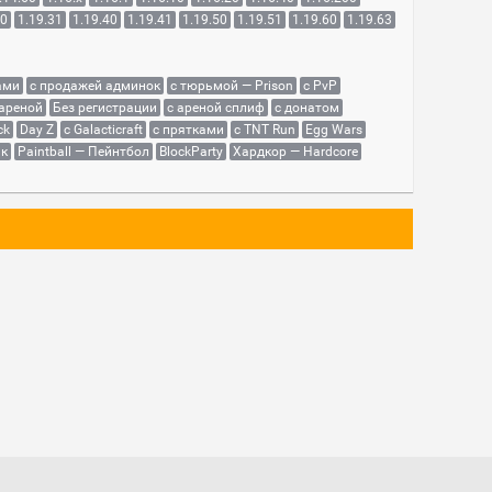
30
1.19.31
1.19.40
1.19.41
1.19.50
1.19.51
1.19.60
1.19.63
ами
с продажей админок
с тюрьмой — Prison
с PvP
 ареной
Без регистрации
с ареной сплиф
с донатом
ck
Day Z
с Galacticraft
с прятками
с TNT Run
Egg Wars
як
Paintball — Пейнтбол
BlockParty
Хардкор — Hardcore