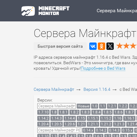
Сервера Майнкр
Сервера Майнкрафт 
Быстрая версия сайта
IP адреса серверов майнкрафт 1.16.4 с Bed Wars. З
повеселиться. BedWars - Это мини-игра, где вам 
кровать! Удачной игры!
Подробнее о Bed Wars
→
→
Сервера Майнкрафт
Версия 1.16.4
с Bed Wa
Версии:
Сервера Майнкрафт
Новые
1.0
1.1
1.2.1
1.2.2
1.2.
1.7.10
1.8
1.8.1
1.8.2
1.8.3
1.8.4
1.8.5
1.8.6
1.8.7
1.14.2
1.14.3
1.14.4
1.15
1.15.1
1.15.2
1.16
1.16.1
1.20.4
1.20.5
1.20.6
1.21
1.21.1
1.21.2
1.21.3
1.21.
Сервера Майнкрафт PE
0.14.x
0.14.2
0.14.3
0.15.x
0
1.2.10
1.3
1.4
1.4.2
1.5
1.6
1.6.1
1.7
1.8
1.9
1.10