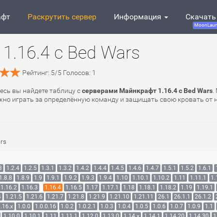
афт
Раскрутить сервер
Информация
Скачать
MoonLaun
1.16.4 с Bed Wars
Рейтинг:
5
/
5
Голосов:
1
десь вы найдете таблицу с
серверами Майнкрафт 1.16.4 с Bed Wars
.
нужно играть за определённую команду и защищать свою кровать от
rs
3
1.2.4
1.2.5
1.3.1
1.3.2
1.4.2
1.4.4
1.4.5
1.4.6
1.4.7
1.5.1
1.5.2
1.6.1
1.8.8
1.8.9
1.9
1.9.1
1.9.2
1.9.3
1.9.4
1.10
1.10.1
1.10.2
1.11
1.11.1
1.
1.16.2
1.16.3
1.16.4
1.16.5
1.17
1.17.1
1.18
1.18.1
1.18.2
1.19
1.19.1
4
1.21.5
1.21.6
1.21.7
1.21.8
1.21.9
1.21.10
1.21.11
26.1
26.1.1
26.1.2
.16.x
1.0.0
1.0.0.16
1.0.2
1.0.2.1
1.0.3
1.0.4
1.0.5
1.0.6
1.0.7
1.0.9
1.1
1.10.0
1.10.1
1.11
1.11.1
1.12.0
1.13.0
1.14.x
1.14.1
1.14.20
1.14.30
1